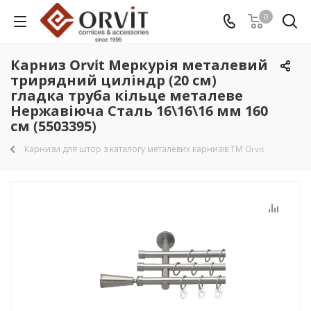
0
Карниз Orvit Меркурія металевий
трирядний циліндр (20 см)
гладка труба кільце металеве
Нержавіюча Сталь 16\16\16 мм 160
см (5503395)
Карнизи для штор з каталогу металевих карнизів TM Orvit