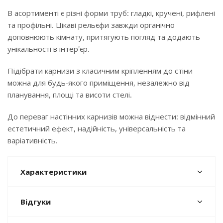
В асортименті є різні форми труб: гладкі, кручені, рифлені
та профільні. Цікаві рельєфи завжди органічно
доповнюють кімнату, притягують погляд та додають
унікальності в інтер'єр.
Підібрати карнизи з класичним кріпленням до стіни
можна для будь-якого приміщення, незалежно від
планування, площі та висоти стелі.
До переваг настінних карнизів можна віднести: відмінний
естетичний ефект, надійність, універсальність та
варіативність.
Характеристики
Відгуки