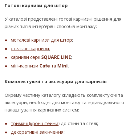
Готові карнизи для штор
У каталозі представлені готові карнизні рішення для
різних типів інтер’єрів і способів монтажу:
металеві карнизи для штор
;
стельові карнизи
;
карнизи серії
SQUARE LINE
;
міні-карнизи
Cafe
та
Mini
.
Комплектуючі та аксесуари для карнизів
Окрему частину каталогу складають комплектуючі та
аксесуари, необхідні для монтажу та індивідуального
налаштування карнизних систем:
тримачі (кронштейни)
до стіни та стелі;
декоративні закінчення
;