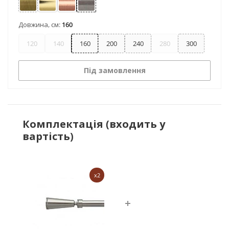
Антик
Золото
Мідь
Нержавіюча сталь
Довжина, см:
160
120
140
160
200
240
280
300
Під замовлення
Комплектація (входить у
вартість)
x2