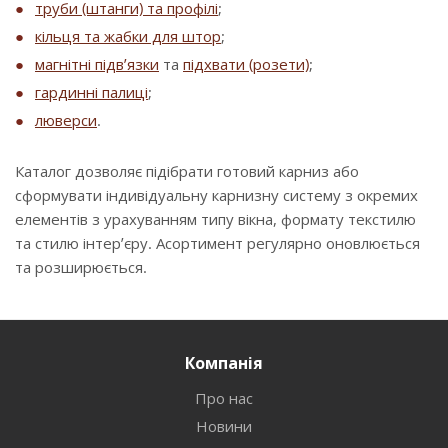
труби (штанги) та профілі
;
кільця та жабки для штор
;
магнітні підв’язки
та
підхвати (розети)
;
гардинні палиці
;
люверси
.
Каталог дозволяє підібрати готовий карниз або
сформувати індивідуальну карнизну систему з окремих
елементів з урахуванням типу вікна, формату текстилю
та стилю інтер’єру. Асортимент регулярно оновлюється
та розширюється.
Компанія
Про нас
Новини