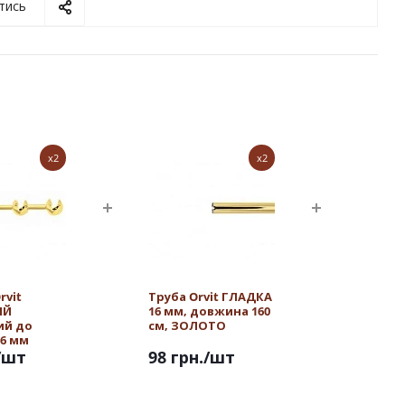
тись
x2
x2
rvit
Труба Orvit ГЛАДКА
ИЙ
16 мм, довжина 160
ий до
см, ЗОЛОТО
16 мм
/шт
98 грн.
/шт