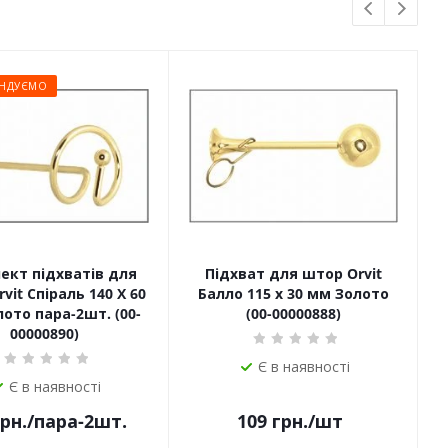
НДУЄМО
ект підхватів для
Підхват для штор Orvit
П
vit Спіраль 140 Х 60
Балло 115 х 30 мм Золото
ото пара-2шт. (00-
(00-00000888)
00000890)
Є в наявності
Є в наявності
рн.
/пара-2шт.
109
грн.
/шт