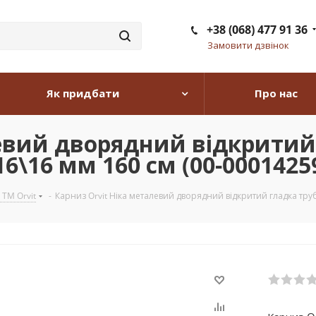
+38 (068) 477 91 36
Замовити дзвінок
Як придбати
Про нас
евий дворядний відкритий
6\16 мм 160 см (00-0001425
 TM Orvit
-
Карниз Orvit Ніка металевий дворядний відкритий гладка труб