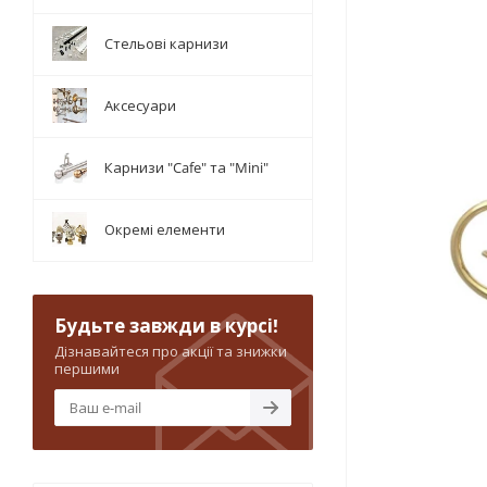
Стельові карнизи
Аксесуари
Карнизи "Cafe" та "Mini"
Окремі елементи
Будьте завжди в курсі!
Дізнавайтеся про акції та знижки
першими