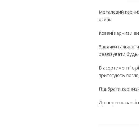
Металевий карниз
оселі.
Ковані карнизи ви
Завдяки гальваніч
реалізувати будь
В асортименті є р
притягують погляд
Підібрати карнизи
До переваг настін