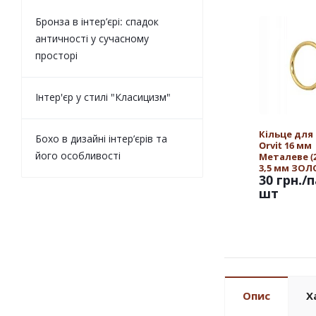
Бронза в інтер’єрі: спадок
античності у сучасному
просторі
Інтер'єр у стилі "Класицизм"
Кільце для
Бохо в дизайні інтер’єрів та
Orvit 16 мм
його особливості
Металеве (25
3,5 мм ЗО
30 грн.
/п
шт
Опис
Х