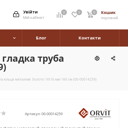
Увійти
Кошик
0
0
0
0
Мій кабінет
порожній
Блог
Контакти
 гладка труба
9)
а кільце металеве Золото 16\16 мм 160 см (00-00014259)
Артикул:
00-00014259