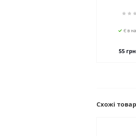
Є в н
55
грн
Схожі това