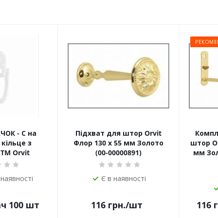
РЕКОМЕ
ЧОК - С на
Підхват для штор Orvit
Компл
кільце з
Флор 130 х 55 мм Золото
штор Or
TM Orvit
(00-00000891)
мм Зол
 наявності
Є в наявності
ач 100 шт
116
грн.
/шт
116
г