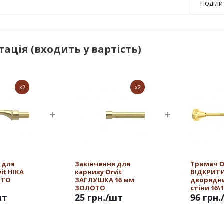
Поділи
ація (входить у вартість)
x2
x2
 для
Закінчення для
Тримач O
it НІКА
карнизу Orvit
ВІДКРИТ
ОТО
ЗАГЛУШКА 16 мм
дворядн
ЗОЛОТО
стіни 16\
шт
25 грн.
/шт
ЗОЛОТО
96 грн.