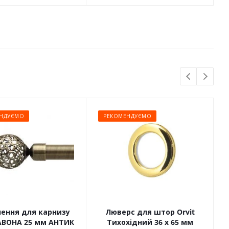
НДУЄМО
РЕКОМЕНДУЄМО
чення для карнизу
Люверс для штор Orvit
САВОНА 25 мм АНТИК
Тихохідний 36 х 65 мм