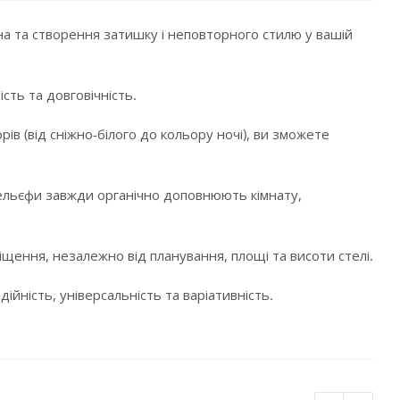
а та створення затишку і неповторного стилю у вашій
сть та довговічність.
в (від сніжно-білого до кольору ночі), ви зможете
і рельєфи завжди органічно доповнюють кімнату,
щення, незалежно від планування, площі та висоти стелі.
ійність, універсальність та варіативність.