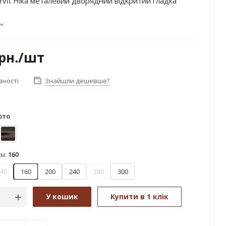
rvit Ніка металевий дворядний відкритий гладка
рн.
/шт
вності
Знайшли дешевше?
ото
дь
Онікс
см:
160
40
160
200
240
280
300
У кошик
Купити в 1 клік