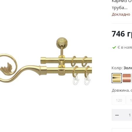
Карниз O
труба...
Докладно
746
г
Є в ная
Колір:
Зол
Золото
Мі
Довжина, 
120
1