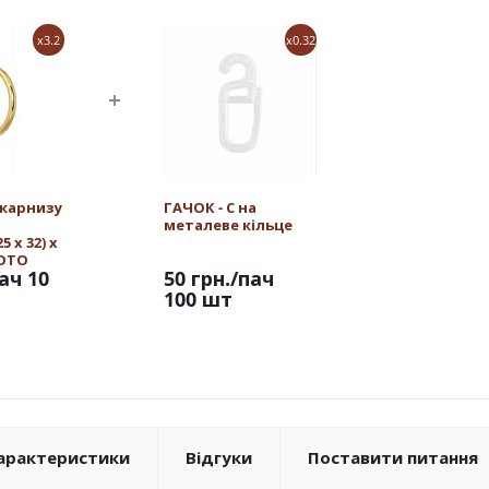
x3.2
x0.32
 карнизу
ГАЧОК - С на
металеве кільце
 х 32) х
ЛОТО
ач 10
50 грн.
/пач
100 шт
арактеристики
Відгуки
Поставити питання