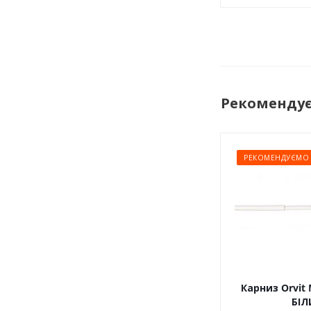
Рекоменду
РЕКОМЕНДУЄМО
Карниз Orvit 
БІЛ