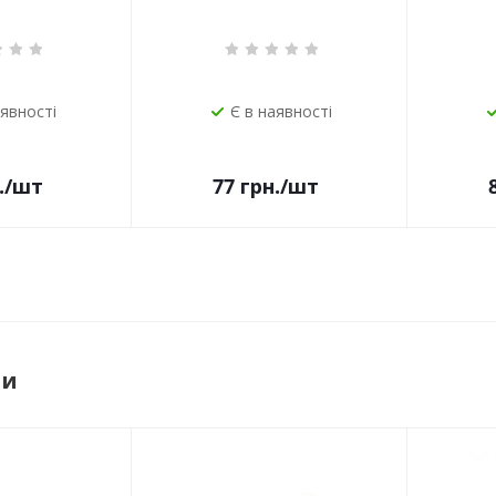
аявності
Є в наявності
.
/шт
77
грн.
/шт
ри