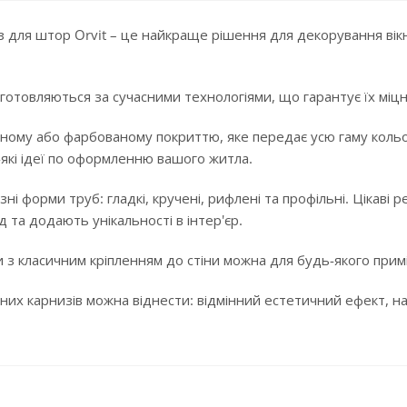
 для штор Orvit – це найкраще рішення для декорування вікн
готовляються за сучасними технологіями, що гарантує їх міцні
ному або фарбованому покриттю, яке передає усю гаму кольорі
-які ідеї по оформленню вашого житла.
ізні форми труб: гладкі, кручені, рифлені та профільні. Цікав
 та додають унікальності в інтер'єр.
 з класичним кріпленням до стіни можна для будь-якого примі
них карнизів можна віднести: відмінний естетичний ефект, над