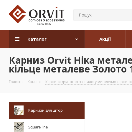
Каталог
Акції
Карниз Orvit Ніка метал
кільце металеве Золото 1
Головна
-
Каталог
-
Карнизи для штор з каталогу металевих карнизів
Карнизи для штор
Square line