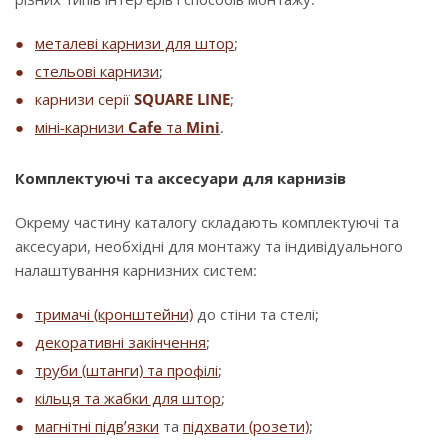
металеві карнизи для штор
;
стельові карнизи
;
карнизи серії
SQUARE LINE
;
міні-карнизи
Cafe
та
Mini
.
Комплектуючі та аксесуари для карнизів
Окрему частину каталогу складають комплектуючі та
аксесуари, необхідні для монтажу та індивідуального
налаштування карнизних систем:
тримачі (кронштейни)
до стіни та стелі;
декоративні закінчення
;
труби (штанги) та профілі
;
кільця та жабки для штор
;
магнітні підв’язки
та
підхвати (розети)
;