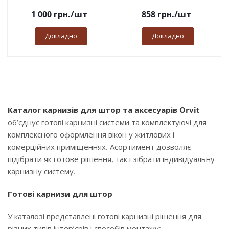
1 000
грн.
/шт
858
грн.
/шт
Докладно
Докладно
Каталог карнизів для штор та аксесуарів Orvit
об’єднує готові карнизні системи та комплектуючі для
комплексного оформлення вікон у житлових і
комерційних приміщеннях. Асортимент дозволяє
підібрати як готове рішення, так і зібрати індивідуальну
карнизну систему.
Готові карнизи для штор
У каталозі представлені готові карнизні рішення для
різних типів інтер’єрів і способів монтажу: