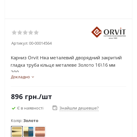
Артикул:
00-00014564
Карниз Orvit Ніка металевий дворядний закритий
гладка труба кільце металеве Золото 16\16 мм
200...
Докладно
896
грн.
/шт
Є в наявності
Знайшли дешевше?
Колір:
Золото
Золото
Золото матове - блакить
Мідь