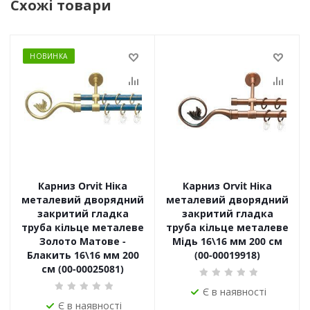
Схожі товари
НОВИНКА
Карниз Orvit Ніка
Карниз Orvit Ніка
металевий дворядний
металевий дворядний
закритий гладка
закритий гладка
труба кільце металеве
труба кільце металеве
Золото Матове -
Мідь 16\16 мм 200 см
Блакить 16\16 мм 200
(00-00019918)
см (00-00025081)
Є в наявності
Є в наявності