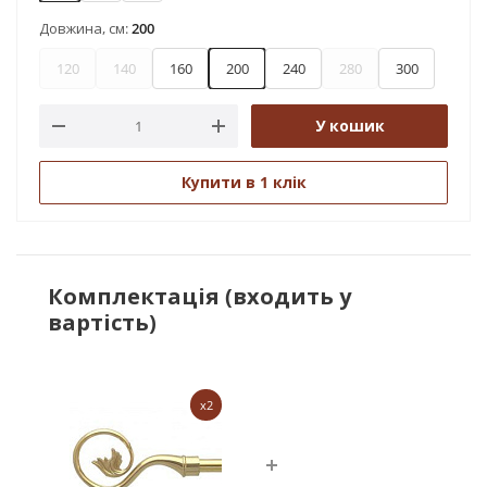
Довжина, см:
200
120
140
160
200
240
280
300
У кошик
Купити в 1 клік
Комплектація (входить у
вартість)
x2