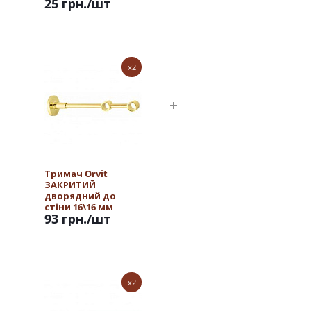
25 грн.
/шт
x2
Тримач Orvit
ЗАКРИТИЙ
дворядний до
стіни 16\16 мм
93 грн.
/шт
ЗОЛОТО
x2