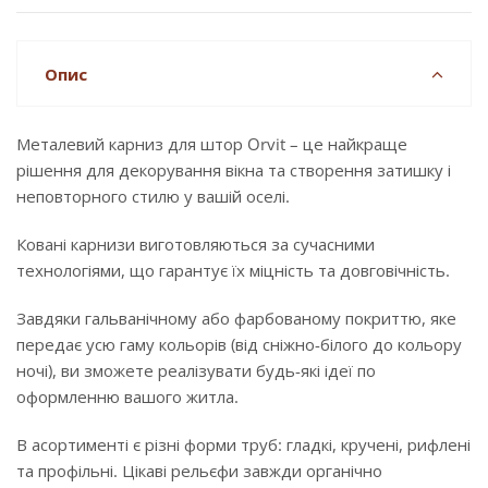
Опис
Металевий карниз для штор Orvit – це найкраще
рішення для декорування вікна та створення затишку і
неповторного стилю у вашій оселі.
Ковані карнизи виготовляються за сучасними
технологіями, що гарантує їх міцність та довговічність.
Завдяки гальванічному або фарбованому покриттю, яке
передає усю гаму кольорів (від сніжно-білого до кольору
ночі), ви зможете реалізувати будь-які ідеї по
оформленню вашого житла.
В асортименті є різні форми труб: гладкі, кручені, рифлені
та профільні. Цікаві рельєфи завжди органічно