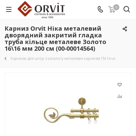
0
Карниз Orvit Ніка металевий
дворядний закритий гладка
труба кільце металеве Золото
16\16 мм 200 см (00-00014564)
Карнизи для штор з каталогу металевих карнизів TM Orvit