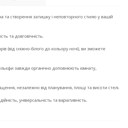
а та створення затишку і неповторного стилю у вашій
сть та довговічність.
в (від сніжно-білого до кольору ночі), ви зможете
і рельєфи завжди органічно доповнюють кімнату,
щення, незалежно від планування, площі та висоти стелі.
ійність, універсальність та варіативність.