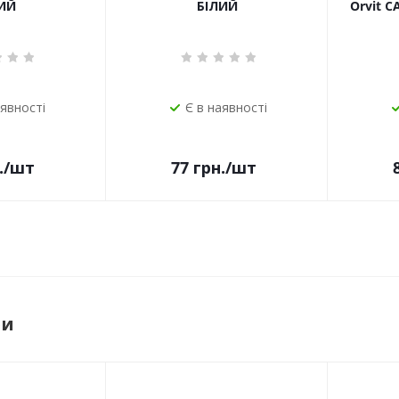
ИЙ
БІЛИЙ
Orvit 
аявності
Є в наявності
.
/шт
77
грн.
/шт
ри