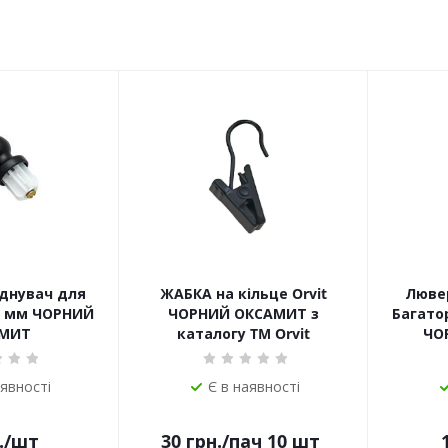
днувач для
ЖАБКА на кільце Orvit
Лювер
16 мм ЧОРНИЙ
ЧОРНИЙ ОКСАМИТ з
Багато
МИТ
каталогу TM Orvit
ЧО
аявності
Є в наявності
.
/шт
30
грн.
/пач 10 шт