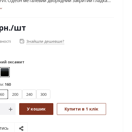
rvit Одеон металевий дворядний закритий гладка...
рн.
/шт
вності
Знайшли дешевше?
ний оксамит
тин
Чорний оксамит
см:
160
60
200
240
300
У кошик
Купити в 1 клік
тись