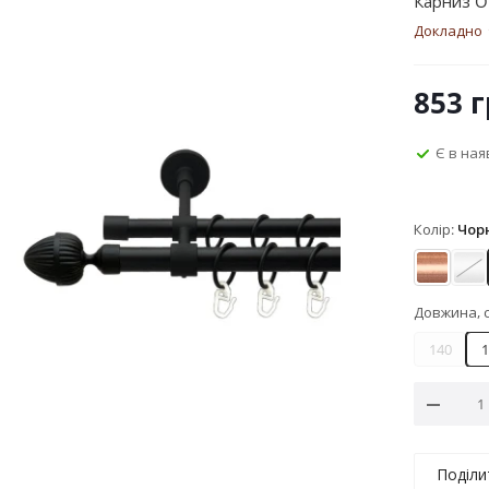
Карниз O
Докладно
853
г
Є в ная
Колір:
Чор
Мідь
Са
Довжина, 
140
1
Поділи