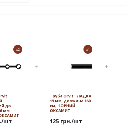
x2
x1
rvit
Труба Orvit ГЛАДКА
Й
19 мм, довжина 160
ий до
см, ЧОРНИЙ
16 мм
ОКСАМИТ
ОКСАМИТ
.
/шт
125 грн.
/шт