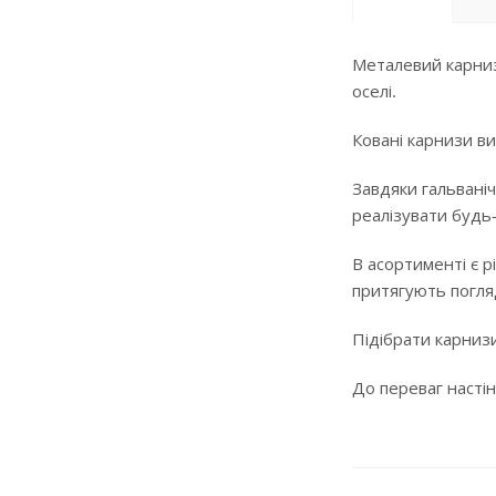
Металевий карниз
оселі.
Ковані карнизи ви
Завдяки гальваніч
реалізувати будь
В асортименті є р
притягують погляд
Підібрати карнизи
До переваг настін