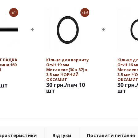
x1
x1.6
t ГЛАДКА
Кільце для карнизу
Кільце д
жина 160
Orvit 19 мм
Orvit 16 
Й
Металеве (30 х 37) х
Металеве (
3,5 мм ЧОРНИЙ
3,5 мм Ч
ОКСАМИТ
ОКСАМИ
30 грн.
/пач 10
30 грн.
/шт
шт
шт
арактеристики
Відгуки
Поставити питання