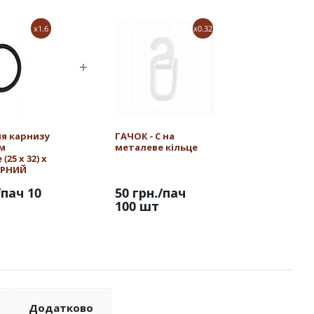
x1.6
x0.32
ля карнизу
ГАЧОК - С на
мм
металеве кільце
25 х 32) х
ОРНИЙ
Т
/пач 10
50 грн.
/пач
100 шт
Додатково