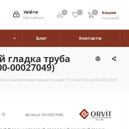
Увійти
Кошик
0
0
0
0
Мій кабінет
порожній
Блог
Контакти
й гладка труба
0-00027049)
уба кільце металеве Чорний Оксамит 19\16 мм 160 см (00-00027049)
Артикул:
00-00027049