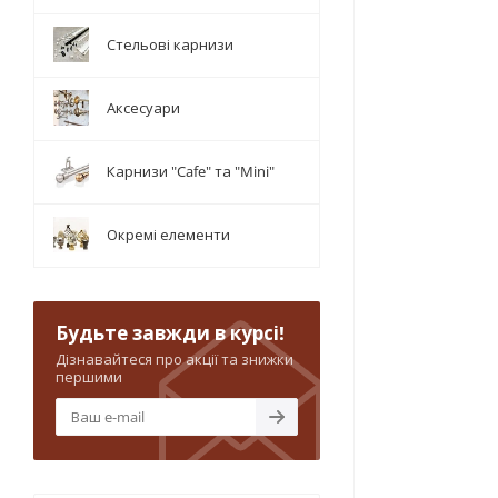
Стельові карнизи
Аксесуари
Карнизи "Cafe" та "Mini"
Окремі елементи
Будьте завжди в курсі!
Дізнавайтеся про акції та знижки
першими