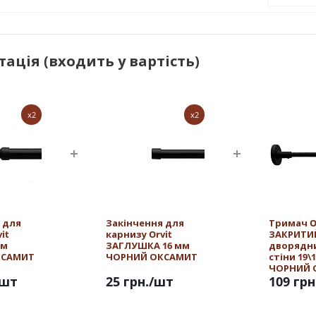
ація (входить у вартість)
x2
x2
 для
Закінчення для
Тримач O
it
карнизу Orvit
ЗАКРИТИ
мм
ЗАГЛУШКА 16 мм
дворядн
КСАМИТ
ЧОРНИЙ ОКСАМИТ
стіни 19\
ЧОРНИЙ 
/шт
25 грн.
/шт
109 грн