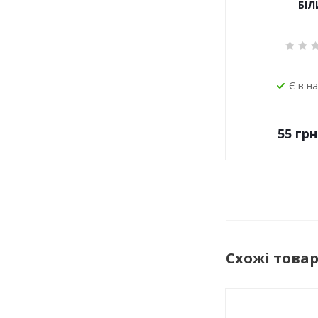
БІЛ
Є в н
55
грн
Схожі това