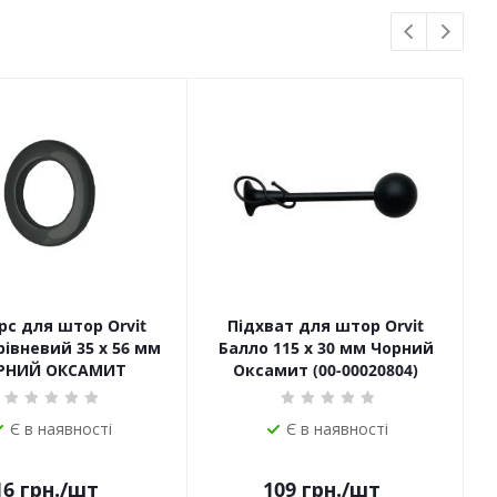
с для штор Orvit
Підхват для штор Orvit
рівневий 35 х 56 мм
Балло 115 х 30 мм Чорний
РНИЙ ОКСАМИТ
Оксамит (00-00020804)
Є в наявності
Є в наявності
16
грн.
/шт
109
грн.
/шт