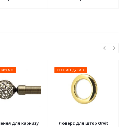
НДУЄМО
РЕКОМЕНДУЄМО
чення для карнизу
Люверс для штор Orvit