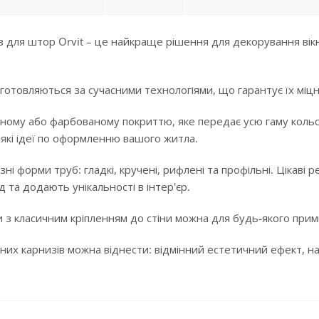
 для штор Orvit – це найкраще рішення для декорування вікн
готовляються за сучасними технологіями, що гарантує їх міцні
ному або фарбованому покриттю, яке передає усю гаму кольорі
-які ідеї по оформленню вашого житла.
ізні форми труб: гладкі, кручені, рифлені та профільні. Цікав
 та додають унікальності в інтер'єр.
 з класичним кріпленням до стіни можна для будь-якого примі
них карнизів можна віднести: відмінний естетичний ефект, над