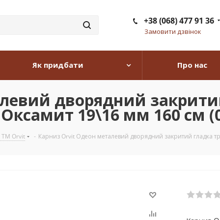
+38 (068) 477 91 36
Замовити дзвінок
Як придбати
Про нас
алевий дворядний закрити
Оксамит 19\16 мм 160 см (0
 TM Orvit
-
Карниз Orvit Одеон металевий дворядний закритий гладка тр