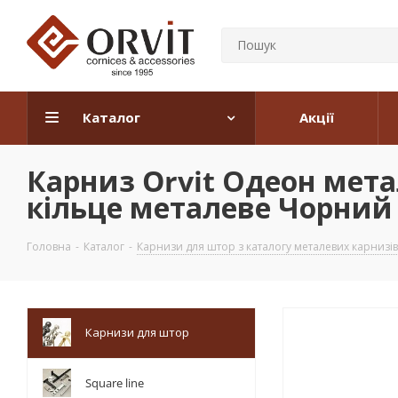
Каталог
Акції
Карниз Orvit Одеон мет
кільце металеве Чорний 
Головна
-
Каталог
-
Карнизи для штор з каталогу металевих карнизів
Карнизи для штор
Square line