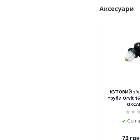
Аксесуари
КУТОВИЙ з'є
труби Orvit 
ОКСА
Є в н
73
грн