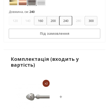
Золото
Мідь
Нержавіюча сталь
Хром
Довжина, см:
240
120
140
160
200
240
280
300
Під замовлення
Комплектація (входить у
вартість)
x2