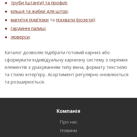
труби (штанги) та профілі
;
кільця та жабки для штор
;
магнітні підв’язки
та
підхвати (розети)
;
гардинні палиці
;
люверси
.
Каталог дозволяє підібрати готовий карниз або
сформувати індивідуальну карнизну систему з окремих
елементів з урахуванням типу вікна, формату текстилю
та стилю інтер’єру. Асортимент регулярно оновлюється
та розширюється.
Компанія
Про нас
Новини