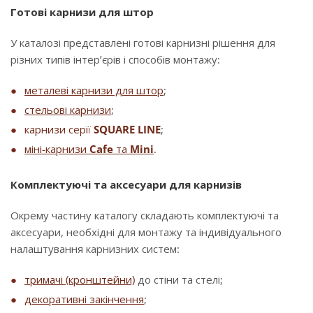
Готові карнизи для штор
У каталозі представлені готові карнизні рішення для
різних типів інтер’єрів і способів монтажу:
металеві карнизи для штор
;
стельові карнизи
;
карнизи серії
SQUARE LINE
;
міні-карнизи
Cafe
та
Mini
.
Комплектуючі та аксесуари для карнизів
Окрему частину каталогу складають комплектуючі та
аксесуари, необхідні для монтажу та індивідуального
налаштування карнизних систем:
тримачі (кронштейни)
до стіни та стелі;
декоративні закінчення
;