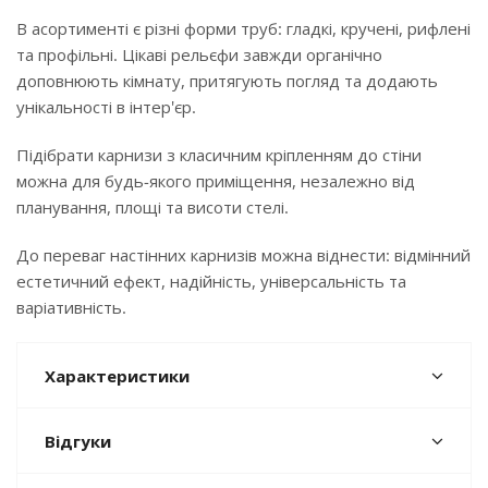
В асортименті є різні форми труб: гладкі, кручені, рифлені
та профільні. Цікаві рельєфи завжди органічно
доповнюють кімнату, притягують погляд та додають
унікальності в інтер'єр.
Підібрати карнизи з класичним кріпленням до стіни
можна для будь-якого приміщення, незалежно від
планування, площі та висоти стелі.
До переваг настінних карнизів можна віднести: відмінний
естетичний ефект, надійність, універсальність та
варіативність.
Характеристики
Відгуки