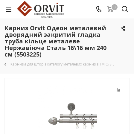
0
Карниз Orvit Одеон металевий
дворядний закритий гладка
труба кільце металеве
Нержавіюча Сталь 16\16 мм 240
см (5503225)
Карнизи для штор з каталогу металевих карнизів TM Orvit