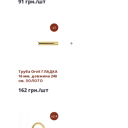
91 грн.
/шт
ЗОЛОТО
x1
Труба Orvit ГЛАДКА
16 мм, довжина 240
см, ЗОЛОТО
162 грн.
/шт
x2.4