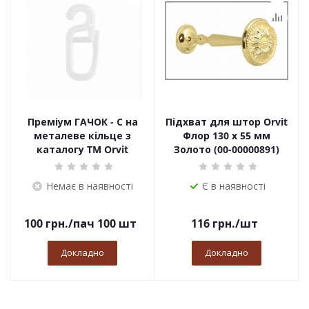
Преміум ГАЧОК - С на
Підхват для штор Orvit
металеве кільце з
Флор 130 х 55 мм
каталогу TM Orvit
Золото (00-00000891)
Немає в наявності
Є в наявності
100
грн.
/пач 100 шт
116
грн.
/шт
Докладно
Докладно