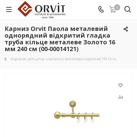
0
Карниз Orvit Паола металевий
однорядний відкритий гладка
труба кільце металеве Золото 16
мм 240 см (00-00014121)
Карнизи для штор з каталогу металевих карнизів TM Orvit