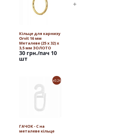
Кільце для карнизу
Orvit 16 мм
Металеве (25 х 32) х
3,5 мм ЗОЛОТО
30 грн.
/пач 10
шт
x0.24
ГАЧОК - С на
металеве кільце