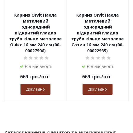
Карниз Orvit Паола
Карниз Orvit Паола
металевий
металевий
однорядний
однорядний
відкритий гладка
відкритий гладка
труба кільце металеве
труба кільце металеве
Онікс 16 мм 240 см (00-
Сатин 16 мм 240 см (00-
00027906)
00022935)
Є в наявності
Є в наявності
669
грн.
/шт
669
грн.
/шт
Докладно
Докладно
Каталог карнизів для штор та аксесуарів Orvit