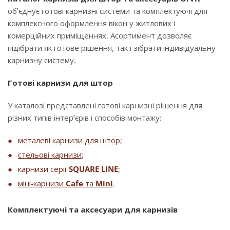
об’єднує готові карнизні системи та комплектуючі для
комплексного оформлення вікон у житлових і
комерційних приміщеннях. Асортимент дозволяє
підібрати як готове рішення, так і зібрати індивідуальну
карнизну систему.
Готові карнизи для штор
У каталозі представлені готові карнизні рішення для
різних типів інтер’єрів і способів монтажу:
металеві карнизи для штор
;
стельові карнизи
;
карнизи серії
SQUARE LINE
;
міні-карнизи
Cafe
та
Mini
.
Комплектуючі та аксесуари для карнизів