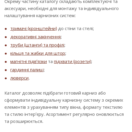
Окрему частину каталогу складають комплектуючі та
аксесуари, необхідні для монтажу та індивідуального
налаштування карнизних систем:
тримачі (кронштейни)
до стіни та стелі;
декоративні закінчення
;
труби (штанги) та профілі
;
кільця та жабки для штор
;
магнітні підв’язки
та
підхвати (розети)
;
гардинні палиці
;
люверси
.
Каталог дозволяє підібрати готовий карниз або
сформувати індивідуальну карнизну систему з окремих
елементів з урахуванням типу вікна, формату текстилю
та стилю інтер’єру. Асортимент регулярно оновлюється
та розширюється.