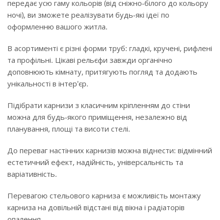
передає усю гаму кольорів (від сніжно-білого до кольору
ночі), ви зможете реалізувати будь-які ідеї по
оформленню вашого житла.
В асортименті є різні форми труб: гладкі, кручені, рифлені
та профільні. Цікаві рельєфи завжди органічно
доповнюють кімнату, притягують погляд та додають
унікальності в інтер'єр.
Підібрати карнизи з класичним кріпленням до стіни
можна для будь-якого приміщення, незалежно від
планування, площі та висоти стелі.
До переваг настінних карнизів можна віднести: відмінний
естетичний ефект, надійність, універсальність та
варіативність.
Перевагою стельового карниза є можливість монтажу
карниза на довільній відстані від вікна і радіаторів
опалення.