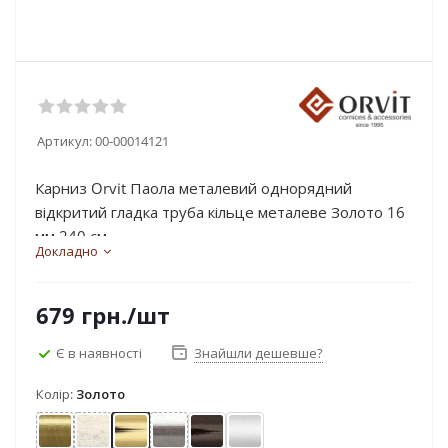
Артикул:
00-00014121
Карниз Orvit Паола металевий однорядний
відкритий гладка труба кільце металеве Золото 16
мм 240 см...
Докладно
679
грн.
/шт
Є в наявності
Знайшли дешевше?
Колір:
Золото
Антик
Біле золото
Золото
Нержавіюча сталь
Онікс
Сатин