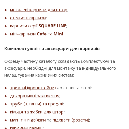
металеві карнизи для штор
;
стельові карнизи
;
карнизи серії
SQUARE LINE
;
міні-карнизи
Cafe
та
Mini
.
Комплектуючі та аксесуари для карнизів
Окрему частину каталогу складають комплектуючі та
аксесуари, необхідні для монтажу та індивідуального
налаштування карнизних систем:
тримачі (кронштейни)
до стіни та стелі;
декоративні закінчення
;
труби (штанги) та профілі
;
кільця та жабки для штор
;
магнітні підв’язки
та
підхвати (розети)
;
гардинні палиці
;