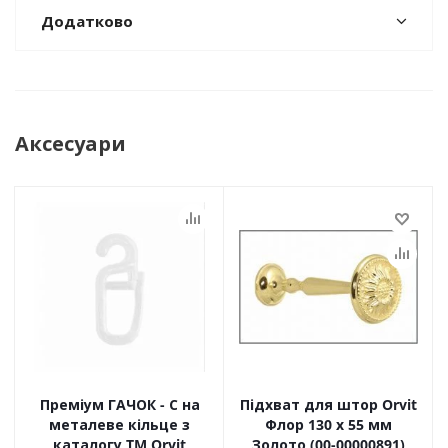
Додатково
Аксесуари
Преміум ГАЧОК - С на
Підхват для штор Orvit
металеве кільце з
Флор 130 х 55 мм
каталогу TM Orvit
Золото (00-00000891)