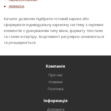
люверси
.
Каталог дозволяє підібрати готовий карниз або
сформувати індивідуальну карнизну систему з окремих
елементів з урахуванням типу вікна, формату текстилю
та стилю інтер’єру. Асортимент регулярно оновлюється
та розширюється.
Компанія
Про нас
Новини
Політика
Інформація
Допомога