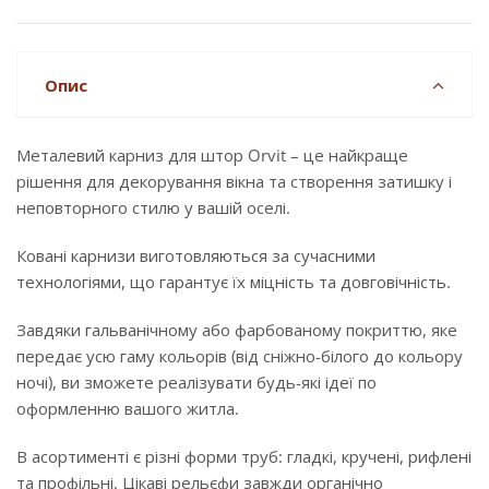
Опис
Металевий карниз для штор Orvit – це найкраще
рішення для декорування вікна та створення затишку і
неповторного стилю у вашій оселі.
Ковані карнизи виготовляються за сучасними
технологіями, що гарантує їх міцність та довговічність.
Завдяки гальванічному або фарбованому покриттю, яке
передає усю гаму кольорів (від сніжно-білого до кольору
ночі), ви зможете реалізувати будь-які ідеї по
оформленню вашого житла.
В асортименті є різні форми труб: гладкі, кручені, рифлені
та профільні. Цікаві рельєфи завжди органічно