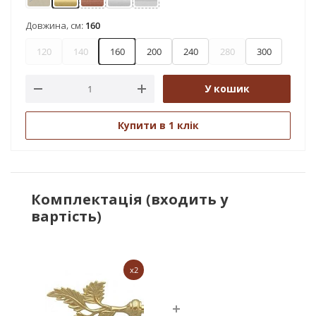
Антик
Золото
Мідь
Сатин
Хром
Довжина, см:
160
120
140
160
200
240
280
300
У кошик
Купити в 1 клік
Комплектація (входить у
вартість)
x2