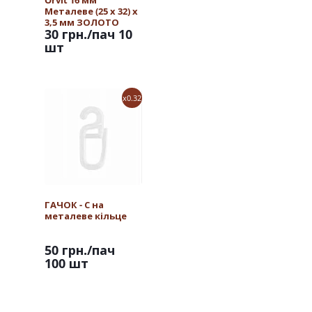
Orvit 16 мм
Металеве (25 х 32) х
3,5 мм ЗОЛОТО
30 грн.
/пач 10
шт
x0.32
ГАЧОК - С на
металеве кільце
50 грн.
/пач
100 шт