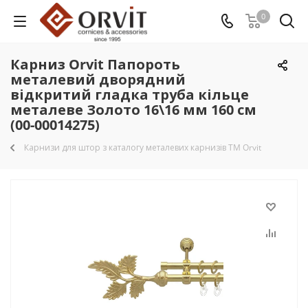
0
Карниз Orvit Папороть
металевий дворядний
відкритий гладка труба кільце
металеве Золото 16\16 мм 160 см
(00-00014275)
Карнизи для штор з каталогу металевих карнизів TM Orvit