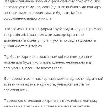
Завдяки гальванічному або фарбованому покриттю, яке
передає усю гаму кольорів (від сніжно-білого до кольору
ночі), ви зможете реалізувати будь-які ідеї по
оформленню вашого житла.
В асортименті є різні форми труб: гладкі, кручені, рифлені
та профільні. Цікаві рельєфи завжди органічно
доповнюють кімнату, притягують погляд та додають
унікальності в інтер'єр.
Підібрати карнизи з класичним кріпленням до стіни
можна для будь-якого приміщення, незалежно від
планування, площі та висоти стелі.
До переваг настінних карнизів можна віднести: відмінний
естетичний ефект, надійність, універсальність та
варіативність.
Перевагою стельового карниза є можливість монтажу
карниза на довільній відстані від вікна і радіаторів