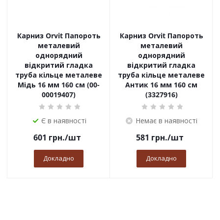
Карниз Orvit Папороть
Карниз Orvit Папороть
металевий
металевий
однорядний
однорядний
відкритий гладка
відкритий гладка
труба кільце металеве
труба кільце металеве
Мідь 16 мм 160 см (00-
Антик 16 мм 160 см
00019407)
(3327916)
Є в наявності
Немає в наявності
601
грн.
/шт
581
грн.
/шт
Докладно
Докладно