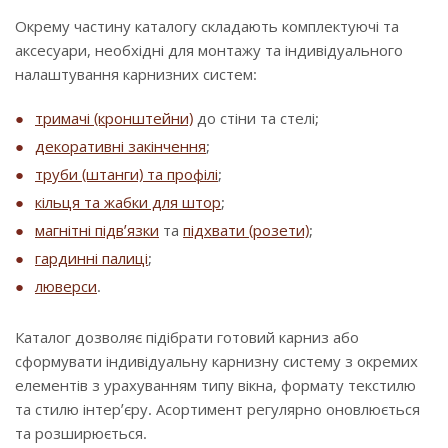
Окрему частину каталогу складають комплектуючі та
аксесуари, необхідні для монтажу та індивідуального
налаштування карнизних систем:
тримачі (кронштейни)
до стіни та стелі;
декоративні закінчення
;
труби (штанги) та профілі
;
кільця та жабки для штор
;
магнітні підв’язки
та
підхвати (розети)
;
гардинні палиці
;
люверси
.
Каталог дозволяє підібрати готовий карниз або
сформувати індивідуальну карнизну систему з окремих
елементів з урахуванням типу вікна, формату текстилю
та стилю інтер’єру. Асортимент регулярно оновлюється
та розширюється.