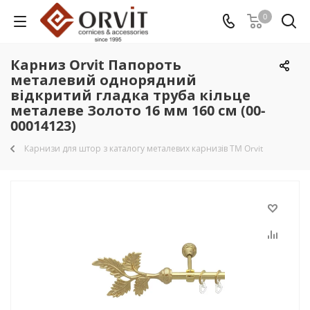
0
Карниз Orvit Папороть
металевий однорядний
відкритий гладка труба кільце
металеве Золото 16 мм 160 см (00-
00014123)
Карнизи для штор з каталогу металевих карнизів TM Orvit