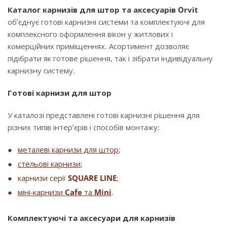
Каталог карнизів для штор та аксесуарів Orvit
об’єднує готові карнизні системи та комплектуючі для
комплексного оформлення вікон у житлових і
комерційних приміщеннях. Асортимент дозволяє
підібрати як готове рішення, так і зібрати індивідуальну
карнизну систему.
Готові карнизи для штор
У каталозі представлені готові карнизні рішення для
різних типів інтер’єрів і способів монтажу:
металеві карнизи для штор
;
стельові карнизи
;
карнизи серії
SQUARE LINE
;
міні-карнизи
Cafe
та
Mini
.
Комплектуючі та аксесуари для карнизів