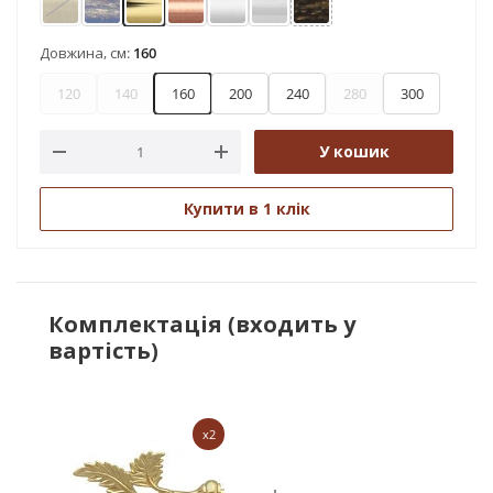
Антик
Блакить золота
Золото
Мідь
Сатин
Хром
Чорне золото
Довжина, см:
160
120
140
160
200
240
280
300
У кошик
Купити в 1 клік
Комплектація (входить у
вартість)
x2