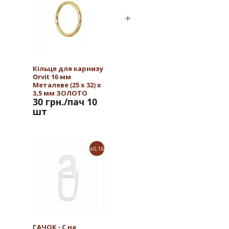
Кільце для карнизу
Orvit 16 мм
Металеве (25 х 32) х
3,5 мм ЗОЛОТО
30 грн.
/пач 10
шт
x0.16
ГАЧОК - С на