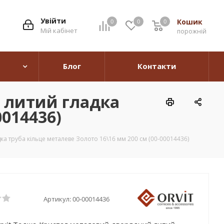
Увійти
Кошик
0
0
0
0
Мій кабінет
порожній
Блог
Контакти
 литий гладка
0014436)
а труба кільце металеве Золото 16\16 мм 200 см (00-00014436)
Артикул:
00-00014436