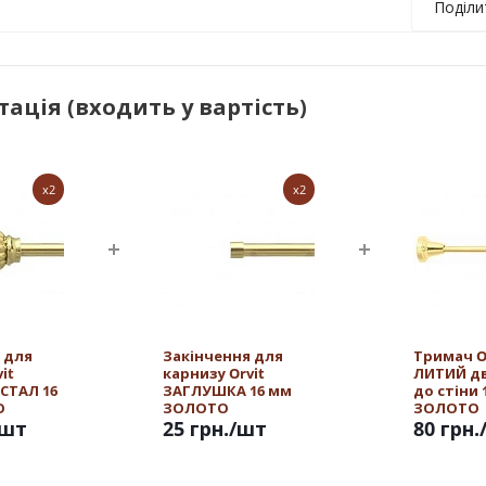
Поділи
ація (входить у вартість)
x2
x2
 для
Закінчення для
Тримач O
it
карнизу Orvit
ЛИТИЙ д
СТАЛ 16
ЗАГЛУШКА 16 мм
до стіни 
О
ЗОЛОТО
ЗОЛОТО
/шт
25 грн.
/шт
80 грн.