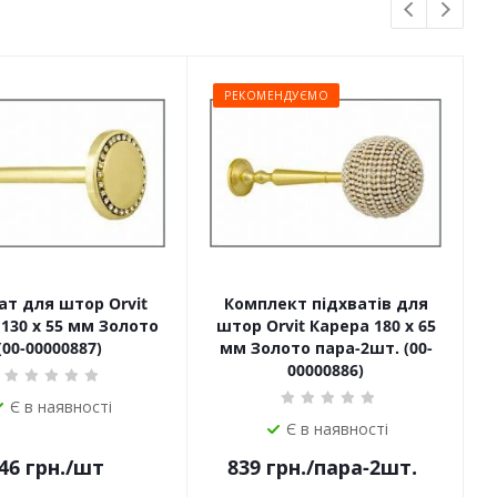
РЕКОМЕНДУЄМО
ат для штор Orvit
Комплект підхватів для
130 х 55 мм Золото
штор Orvit Карера 180 х 65
ш
(00-00000887)
мм Золото пара-2шт. (00-
00000886)
Є в наявності
Є в наявності
46
грн.
/шт
839
грн.
/пара-2шт.