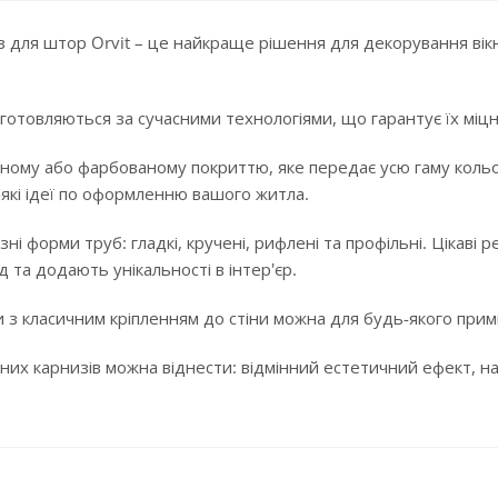
 для штор Orvit – це найкраще рішення для декорування вікн
готовляються за сучасними технологіями, що гарантує їх міцні
ному або фарбованому покриттю, яке передає усю гаму кольорі
-які ідеї по оформленню вашого житла.
ізні форми труб: гладкі, кручені, рифлені та профільні. Цікав
 та додають унікальності в інтер'єр.
 з класичним кріпленням до стіни можна для будь-якого примі
них карнизів можна віднести: відмінний естетичний ефект, над