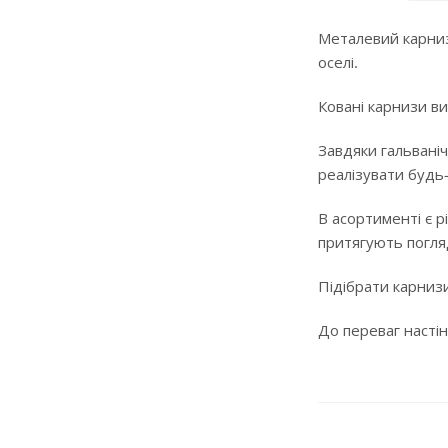
Металевий карниз
оселі.
Ковані карнизи ви
Завдяки гальваніч
реалізувати будь
В асортименті є р
притягують погляд
Підібрати карнизи
До переваг настін