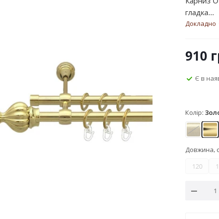
Карниз O
гладка...
Докладно
910
г
Є в ная
Колір:
Зол
Антик
Зо
Довжина, 
120
1