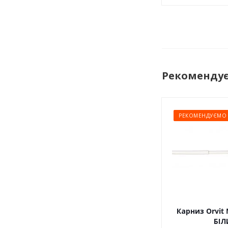
Рекоменду
РЕКОМЕНДУЄМО
Карниз Orvit 
БІЛ