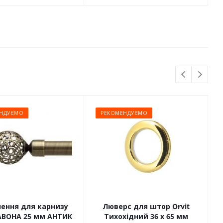
НДУЄМО
РЕКОМЕНДУЄМО
чення для карнизу
Люверс для штор Orvit
САВОНА 25 мм АНТИК
Тихохідний 36 х 65 мм