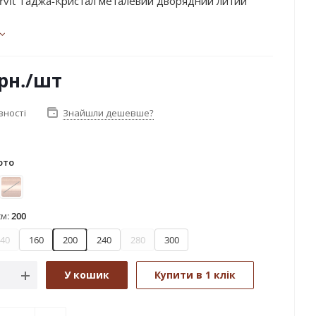
rvit Таджа-Кристал металевий дворядний литий
рн.
/шт
вності
Знайшли дешевше?
ото
лото
Мідь
см:
200
40
160
200
240
280
300
У кошик
Купити в 1 клік