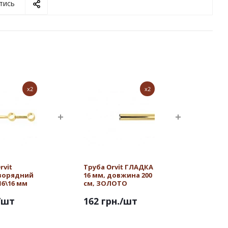
тись
x2
x2
rvit
Труба Orvit ГЛАДКА
ворядний
16 мм, довжина 200
16\16 мм
см, ЗОЛОТО
/шт
162 грн.
/шт