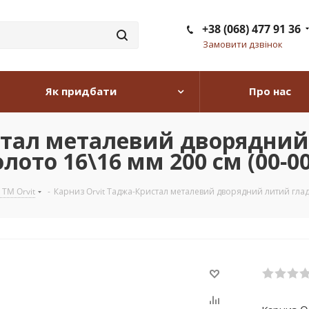
+38 (068) 477 91 36
Замовити дзвінок
Як придбати
Про нас
стал металевий дворядний
лото 16\16 мм 200 см (00-0
 TM Orvit
-
Карниз Orvit Таджа-Кристал металевий дворядний литий гладк