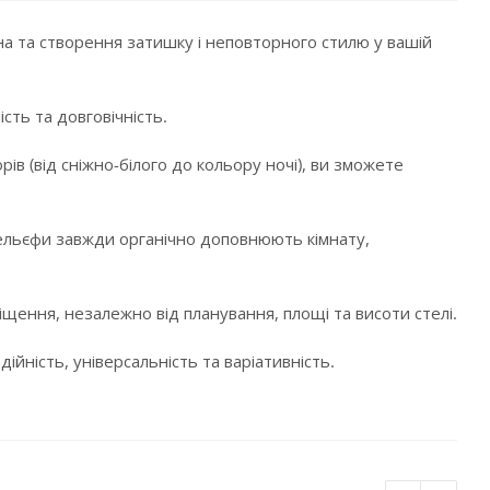
а та створення затишку і неповторного стилю у вашій
сть та довговічність.
в (від сніжно-білого до кольору ночі), ви зможете
і рельєфи завжди органічно доповнюють кімнату,
щення, незалежно від планування, площі та висоти стелі.
ійність, універсальність та варіативність.