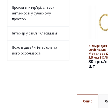
Бронза в інтер’єрі: спадок
античності у сучасному
просторі
Інтер'єр у стилі "Класицизм"
Кільце для
Бохо в дизайні інтер’єрів та
Orvit 16 мм
його особливості
Металеве (25
3,5 мм ЗО
30 грн.
/п
шт
Опис
Х