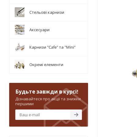
Стельові карнизи
Аксесуари
Карнизи "Cafe" та "Mini"
Окремі елементи
Будьте завжди в курсі!
Дізнавайтеся про акції та знижки
першими