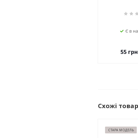
Є в н
55
грн
Схожі това
СТАРА МОДЕЛЬ