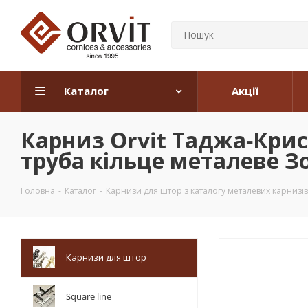
Каталог
Акції
Карниз Orvit Таджа-Кри
труба кільце металеве Зо
Головна
-
Каталог
-
Карнизи для штор з каталогу металевих карнизів
Карнизи для штор
Square line