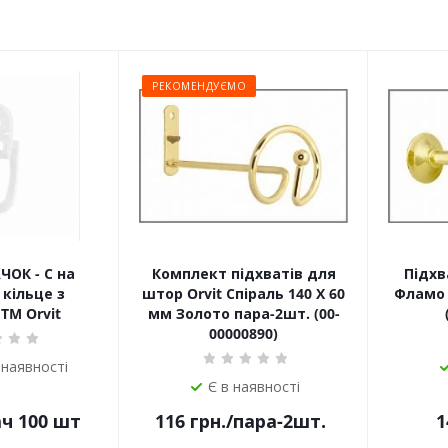
РЕКОМЕНДУЄМО
ЧОК - С на
Комплект підхватів для
Підхв
кільце з
штор Orvit Спіраль 140 Х 60
Фламо 
TM Orvit
мм Золото пара-2шт. (00-
00000890)
 наявності
Є в наявності
ач 100 шт
116
грн.
/пара-2шт.
1