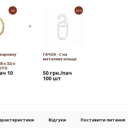
x4
x0.4
 карнизу
ГАЧОК - С на
металеве кільце
 х 32) х
ЛОТО
ач 10
50 грн.
/пач
100 шт
арактеристики
Відгуки
Поставити питання