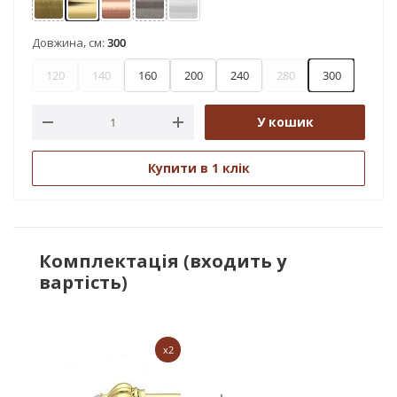
Антик
Золото
Мідь
Нержавіюча сталь
Хром
Довжина, см:
300
120
140
160
200
240
280
300
У кошик
Купити в 1 клік
Комплектація (входить у
вартість)
x2