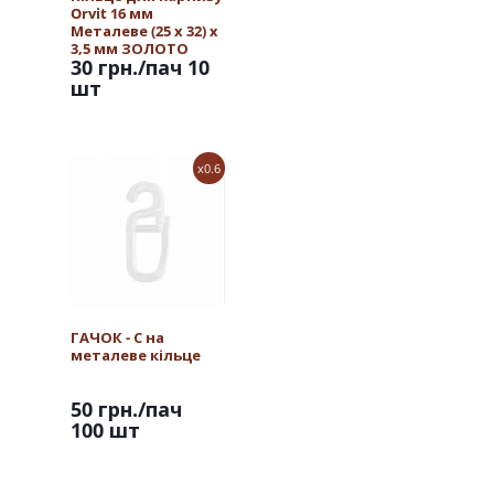
Orvit 16 мм
Металеве (25 х 32) х
3,5 мм ЗОЛОТО
30 грн.
/пач 10
шт
x0.6
ГАЧОК - С на
металеве кільце
50 грн.
/пач
100 шт