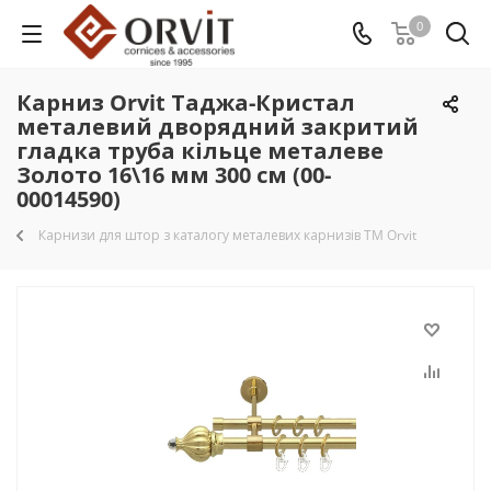
0
Карниз Orvit Таджа-Кристал
металевий дворядний закритий
гладка труба кільце металеве
Золото 16\16 мм 300 см (00-
00014590)
Карнизи для штор з каталогу металевих карнизів TM Orvit