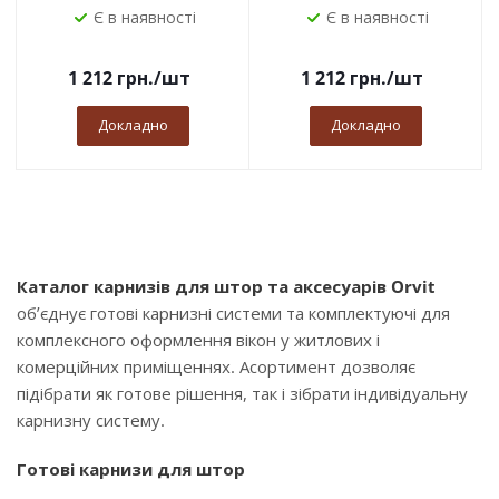
Є в наявності
Є в наявності
1 212
грн.
/шт
1 212
грн.
/шт
Докладно
Докладно
Каталог карнизів для штор та аксесуарів Orvit
об’єднує готові карнизні системи та комплектуючі для
комплексного оформлення вікон у житлових і
комерційних приміщеннях. Асортимент дозволяє
підібрати як готове рішення, так і зібрати індивідуальну
карнизну систему.
Готові карнизи для штор