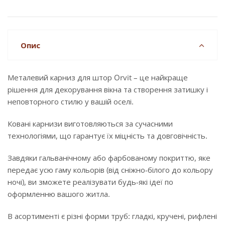
Опис
Металевий карниз для штор Orvit – це найкраще
рішення для декорування вікна та створення затишку і
неповторного стилю у вашій оселі.
Ковані карнизи виготовляються за сучасними
технологіями, що гарантує їх міцність та довговічність.
Завдяки гальванічному або фарбованому покриттю, яке
передає усю гаму кольорів (від сніжно-білого до кольору
ночі), ви зможете реалізувати будь-які ідеї по
оформленню вашого житла.
В асортименті є різні форми труб: гладкі, кручені, рифлені