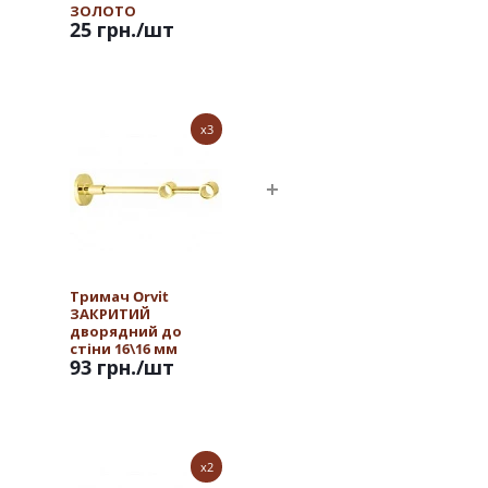
ЗОЛОТО
25 грн.
/шт
x3
Тримач Orvit
ЗАКРИТИЙ
дворядний до
стіни 16\16 мм
93 грн.
/шт
ЗОЛОТО
x2