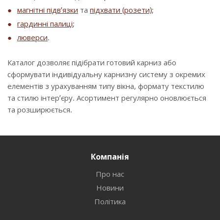
магнітні підв’язки
та
підхвати (розети)
;
гардинні палиці
;
люверси
.
Каталог дозволяє підібрати готовий карниз або
сформувати індивідуальну карнизну систему з окремих
елементів з урахуванням типу вікна, формату текстилю
та стилю інтер’єру. Асортимент регулярно оновлюється
та розширюється.
Компанія
Про нас
Новини
Політика