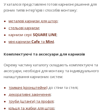
У каталозі представлені готові карнизні рішення для
різних типів інтер’єрів і способів монтажу:
металеві карнизи для штор
;
стельові карнизи
;
карнизи серії
SQUARE LINE
;
міні-карнизи
Cafe
та
Mini
.
Комплектуючі та аксесуари для карнизів
Окрему частину каталогу складають комплектуючі та
аксесуари, необхідні для монтажу та індивідуального
налаштування карнизних систем:
тримачі (кронштейни)
до стіни та стелі;
декоративні закінчення
;
труби (штанги) та профілі
;
кільця та жабки для штор
;