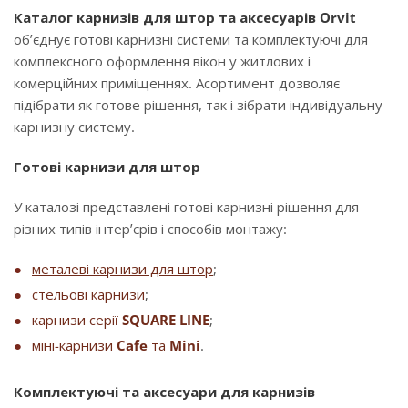
Каталог карнизів для штор та аксесуарів Orvit
об’єднує готові карнизні системи та комплектуючі для
комплексного оформлення вікон у житлових і
комерційних приміщеннях. Асортимент дозволяє
підібрати як готове рішення, так і зібрати індивідуальну
карнизну систему.
Готові карнизи для штор
У каталозі представлені готові карнизні рішення для
різних типів інтер’єрів і способів монтажу:
металеві карнизи для штор
;
стельові карнизи
;
карнизи серії
SQUARE LINE
;
міні-карнизи
Cafe
та
Mini
.
Комплектуючі та аксесуари для карнизів