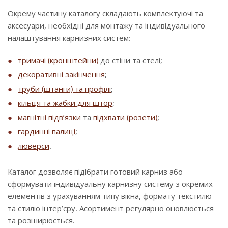
Окрему частину каталогу складають комплектуючі та
аксесуари, необхідні для монтажу та індивідуального
налаштування карнизних систем:
тримачі (кронштейни)
до стіни та стелі;
декоративні закінчення
;
труби (штанги) та профілі
;
кільця та жабки для штор
;
магнітні підв’язки
та
підхвати (розети)
;
гардинні палиці
;
люверси
.
Каталог дозволяє підібрати готовий карниз або
сформувати індивідуальну карнизну систему з окремих
елементів з урахуванням типу вікна, формату текстилю
та стилю інтер’єру. Асортимент регулярно оновлюється
та розширюється.