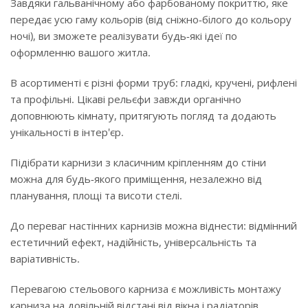
Завдяки гальванічному або фарбованому покриттю, яке
передає усю гаму кольорів (від сніжно-білого до кольору
ночі), ви зможете реалізувати будь-які ідеї по
оформленню вашого житла.
В асортименті є різні форми труб: гладкі, кручені, рифлені
та профільні. Цікаві рельєфи завжди органічно
доповнюють кімнату, притягують погляд та додають
унікальності в інтер'єр.
Підібрати карнизи з класичним кріпленням до стіни
можна для будь-якого приміщення, незалежно від
планування, площі та висоти стелі.
До переваг настінних карнизів можна віднести: відмінний
естетичний ефект, надійність, універсальність та
варіативність.
Перевагою стельового карниза є можливість монтажу
карниза на довільній відстані від вікна і радіаторів