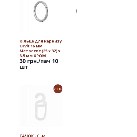
Кільце для карнизу
Orvit 16 мм
Металеве (25 х 32) х
3,5 мм ХРОМ
30 грн.
/пач 10
шт
x0.16
ГАЧОК - С на