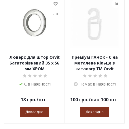
Люверс для штор Orvit
Преміум ГАЧОК - С на
Багаторівневий 35 х 56
металеве кільце з
мм ХРОМ
каталогу TM Orvit
Є в наявності
Немає в наявності
18
грн.
/шт
100
грн.
/пач 100 шт
Докладно
Докладно