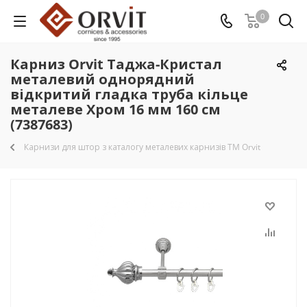
0
Карниз Orvit Таджа-Кристал
металевий однорядний
відкритий гладка труба кільце
металеве Хром 16 мм 160 см
(7387683)
Карнизи для штор з каталогу металевих карнизів TM Orvit