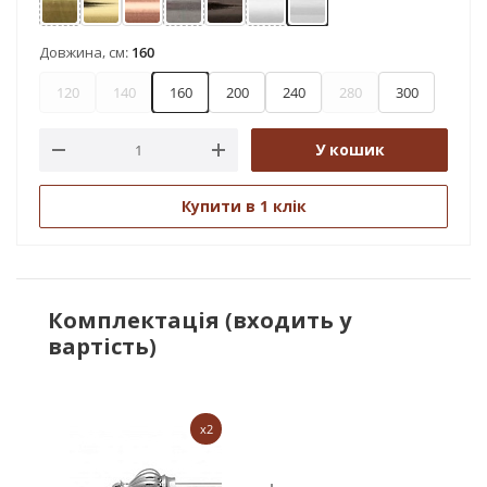
Антик
Золото
Мідь
Нержавіюча сталь
Онікс
Сатин
Хром
Довжина, см:
160
120
140
160
200
240
280
300
У кошик
Купити в 1 клік
Комплектація (входить у
вартість)
x2