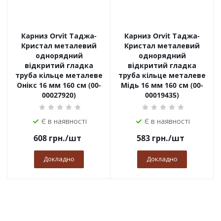
Карниз Orvit Таджа-
Карниз Orvit Таджа-
Кристал металевий
Кристал металевий
однорядний
однорядний
відкритий гладка
відкритий гладка
труба кільце металеве
труба кільце металеве
Онікс 16 мм 160 см (00-
Мідь 16 мм 160 см (00-
00027920)
00019435)
Є в наявності
Є в наявності
608
грн.
/шт
583
грн.
/шт
Докладно
Докладно