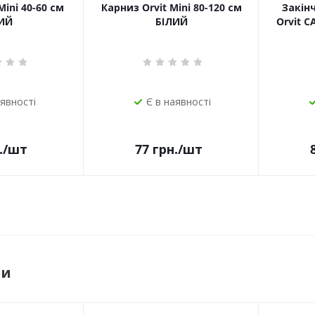
Mini 40-60 см
Карниз Orvit Mini 80-120 см
Закін
ИЙ
БІЛИЙ
Orvit 
аявності
Є в наявності
.
/шт
77
грн.
/шт
ри