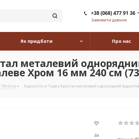
+38 (068) 477 91 36
Замовити дзвінок
Як придбати
Про нас
стал металевий однорядни
леве Хром 16 мм 240 см (73
 TM Orvit
-
Карниз Orvit Таджа-Кристал металевий однорядний відкритий 