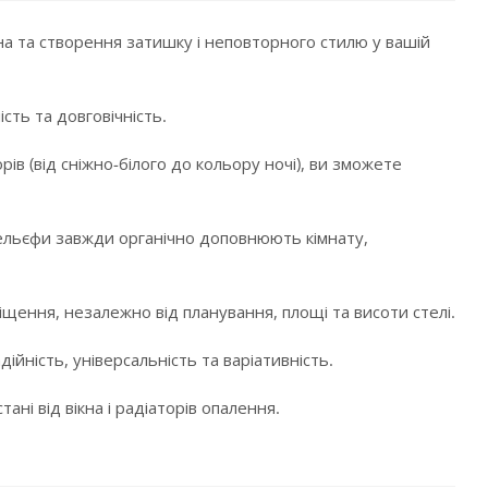
а та створення затишку і неповторного стилю у вашій
сть та довговічність.
в (від сніжно-білого до кольору ночі), ви зможете
і рельєфи завжди органічно доповнюють кімнату,
щення, незалежно від планування, площі та висоти стелі.
ійність, універсальність та варіативність.
ні від вікна і радіаторів опалення.