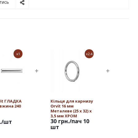
тись
x1
x2.4
vit ГЛАДКА
Кільце для карнизу
овжина 240
Orvit 16 мм
Металеве (25 х 32) х
3,5 мм ХРОМ
30 грн.
/пач 10
.
/шт
шт