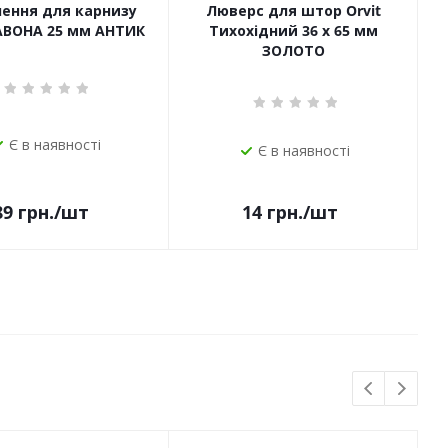
чення для карнизу
Люверс для штор Orvit
САВОНА 25 мм АНТИК
Тихохідний 36 х 65 мм
ЗОЛОТО
Є в наявності
Є в наявності
14
грн.
/шт
89
грн.
/шт