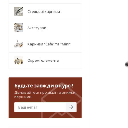
Стельові карнизи
Аксесуари
Карнизи "Cafe" та "Mini"
Окремі елементи
Будьте завжди в курсі!
Дізнавайтеся про акції та знижки
першими