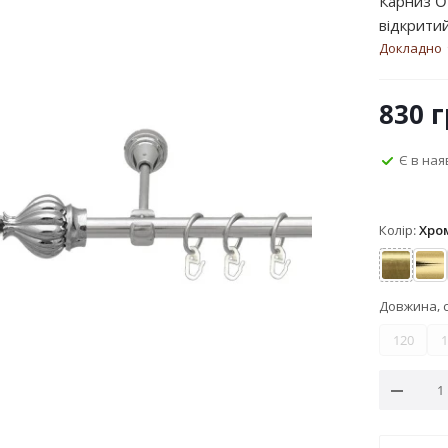
Карниз O
відкритий
Докладно
830
г
Є в ная
Колір:
Хро
Антик
Зо
Довжина, 
120
1