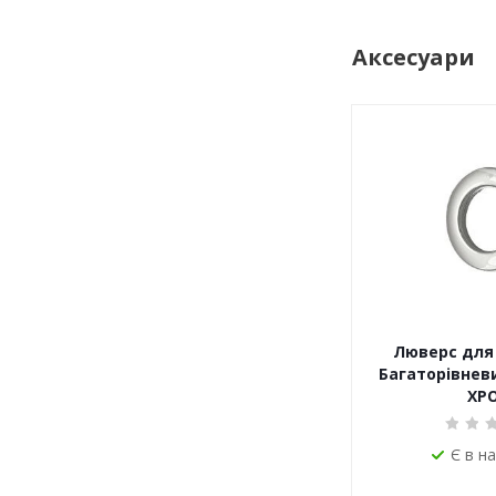
Аксесуари
Люверс для 
Багаторівневи
ХР
Є в н