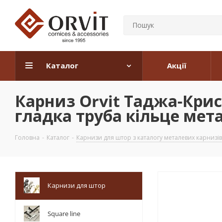
Каталог
Акції
Карниз Orvit Таджа-Кри
гладка труба кільце мета
Головна
-
Каталог
-
Карнизи для штор з каталогу металевих карнизів
Карнизи для штор
Square line