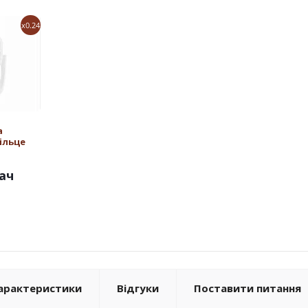
x0.24
а
ільце
ач
арактеристики
Відгуки
Поставити питання