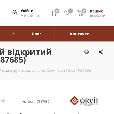
Увійти
Кошик
0
0
0
0
Мій кабінет
порожній
Блог
Контакти
й відкритий
87685)
гладка труба кільце металеве Хром 16 мм 240 см (7387685)
Артикул:
7387685