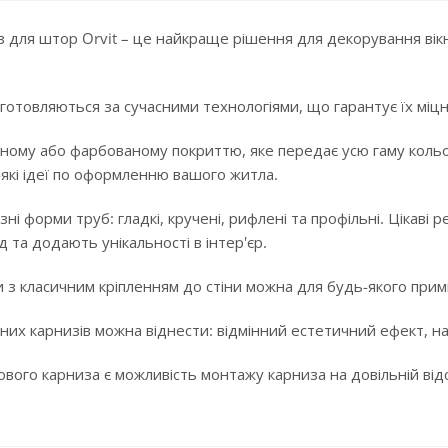
 для штор Orvit – це найкраще рішення для декорування вікн
готовляються за сучасними технологіями, що гарантує їх міцні
ному або фарбованому покриттю, яке передає усю гаму кольорі
-які ідеї по оформленню вашого житла.
ізні форми труб: гладкі, кручені, рифлені та профільні. Цікав
 та додають унікальності в інтер'єр.
 з класичним кріпленням до стіни можна для будь-якого примі
них карнизів можна віднести: відмінний естетичний ефект, над
ого карниза є можливість монтажу карниза на довільній відста