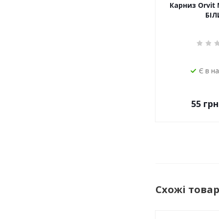
Карниз Orvit 
БІЛ
Є в н
55
грн
Схожі това