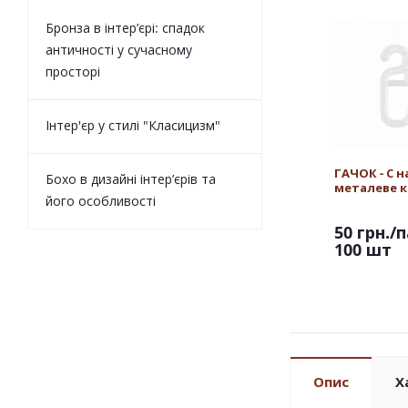
Бронза в інтер’єрі: спадок
античності у сучасному
просторі
Інтер'єр у стилі "Класицизм"
ГАЧОК - С н
Бохо в дизайні інтер’єрів та
металеве к
його особливості
50 грн.
/п
100 шт
Опис
Х