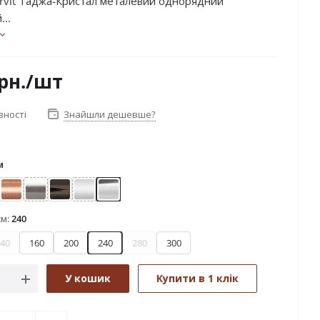
rvit Таджа-Кристал металевий однорядний
...
рн.
/шт
вності
Знайшли дешевше?
м
лото
Мідь
Нержавіюча сталь
Онікс
Сатин
Хром
см:
240
40
160
200
240
280
300
У кошик
Купити в 1 клік