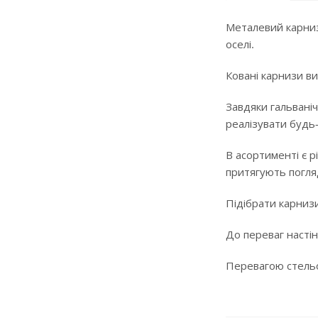
Металевий карниз
оселі.
Ковані карнизи ви
Завдяки гальваніч
реалізувати будь
В асортименті є р
притягують погляд
Підібрати карнизи
До переваг настін
Перевагою стельов