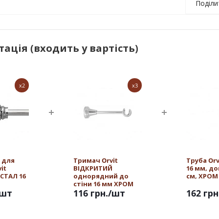
Поділи
ація (входить у вартість)
x2
x3
 для
Тримач Orvit
Труба Or
it
ВІДКРИТИЙ
16 мм, д
СТАЛ 16
однорядний до
см, ХРОМ
стіни 16 мм ХРОМ
/шт
116 грн.
/шт
162 грн