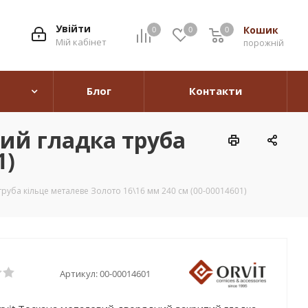
Увійти
Кошик
0
0
0
0
Мій кабінет
порожній
Блог
Контакти
ий гладка труба
1)
руба кільце металеве Золото 16\16 мм 240 см (00-00014601)
Артикул:
00-00014601