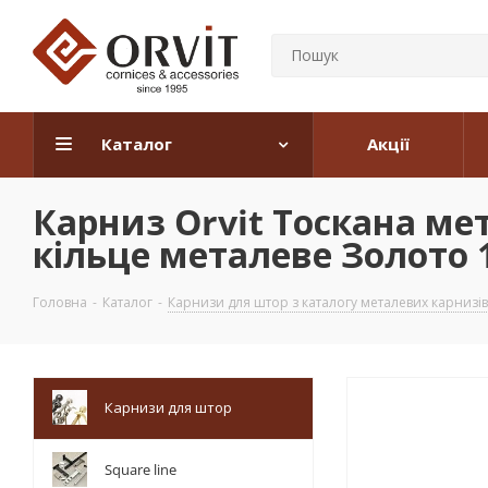
Каталог
Акції
Карниз Orvit Тоскана м
кільце металеве Золото 1
Головна
-
Каталог
-
Карнизи для штор з каталогу металевих карнизів
Карнизи для штор
Square line