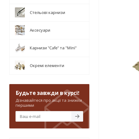
Стельові карнизи
Аксесуари
Карнизи "Cafe" та "Mini"
Окремі елементи
Будьте завжди в курсі!
Дізнавайтеся про акції та знижки
першими