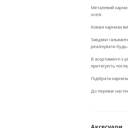
Металевий карниз
оселі.
Ковані карнизи ви
Завдяки гальваніч
реалізувати будь
В асортименті є р
притягують погляд
Підібрати карнизи
До переваг настін
Аксесуари