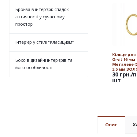
Бронза в інтер’єрі: спадок
античності у сучасному
просторі
Інтер'єр у стилі "Класицизм"
Кільце для
Orvit 16 мм
Бохо в дизайні інтер’єрів та
Металеве (25
його особливості
3,5 мм ЗО
30 грн.
/п
шт
Опис
Х