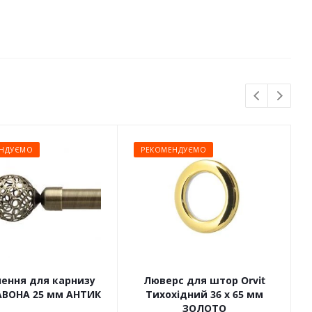
НДУЄМО
РЕКОМЕНДУЄМО
чення для карнизу
Люверс для штор Orvit
САВОНА 25 мм АНТИК
Тихохідний 36 х 65 мм
ЗОЛОТО