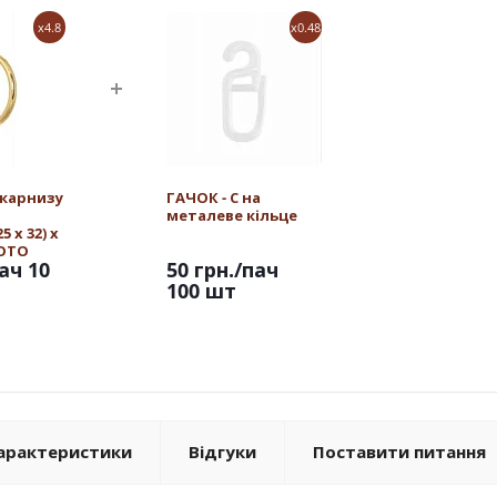
x4.8
x0.48
 карнизу
ГАЧОК - С на
металеве кільце
 х 32) х
ЛОТО
ач 10
50 грн.
/пач
100 шт
арактеристики
Відгуки
Поставити питання