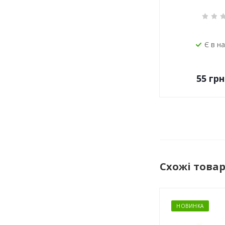
Є в н
55
грн
Схожі това
НОВИНКА