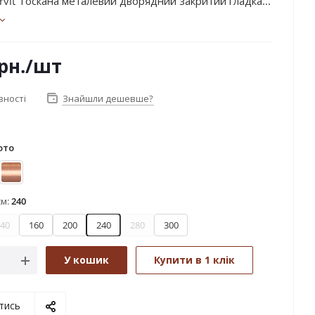
rvit Тоскана металевий дворядний закритий гладка...
рн.
/шт
вності
Знайшли дешевше?
ото
лото матове - блакить
Мідь
см:
240
40
160
200
240
280
300
У кошик
Купити в 1 клік
тись