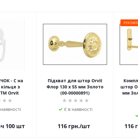
РЕКОМЕ
ЧОК - С на
Підхват для штор Orvit
Компл
кільце з
Флор 130 х 55 мм Золото
штор Or
TM Orvit
(00-00000891)
мм Зол
 наявності
Є в наявності
ач 100 шт
116
грн.
/шт
116
г