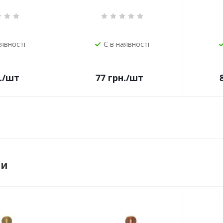
аявності
Є в наявності
.
/шт
77
грн.
/шт
ри