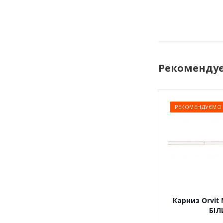
Рекоменду
РЕКОМЕНДУЄМО
Карниз Orvit 
БІЛ