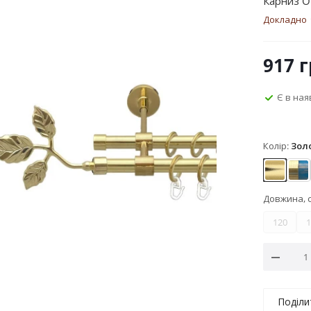
Карниз O
Докладно
917
г
Є в ная
Колір:
Зол
Золото
Зо
Довжина, 
120
1
Поділи