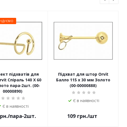
НДУЄМО
ект підхватів для
Підхват для штор Orvit
П
vit Спіраль 140 Х 60
Балло 115 х 30 мм Золото
ото пара-2шт. (00-
(00-00000888)
00000890)
Є в наявності
Є в наявності
рн.
/пара-2шт.
109
грн.
/шт