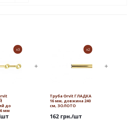
x3
x2
rvit
Труба Orvit ГЛАДКА
Й
16 мм, довжина 240
ий до
см, ЗОЛОТО
16 мм
/шт
162 грн.
/шт