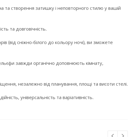
а та створення затишку і неповторного стилю у вашій
сть та довговічність.
в (від сніжно-білого до кольору ночі), ви зможете
і рельєфи завжди органічно доповнюють кімнату,
щення, незалежно від планування, площі та висоти стелі.
ійність, універсальність та варіативність.