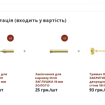
ація (входить у вартість)
x2
x2
 для
Закінчення для
Тримач O
it
карнизу Orvit
ЗАКРИТИ
6 мм
ЗАГЛУШКА 16 мм
дворядн
ЗОЛОТО
стіни 16\
шт
25 грн.
/шт
ЗОЛОТО
93 грн.