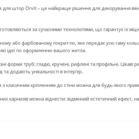
 для штор Orvit – це найкраще рішення для декорування вікн
готовляються за сучасними технологіями, що гарантує їх міцні
ному або фарбованому покриттю, яке передає усю гаму кольорі
-які ідеї по оформленню вашого житла.
ізні форми труб: гладкі, кручені, рифлені та профільні. Цікав
 та додають унікальності в інтер'єр.
 з класичним кріпленням до стіни можна для будь-якого примі
них карнизів можна віднести: відмінний естетичний ефект, над