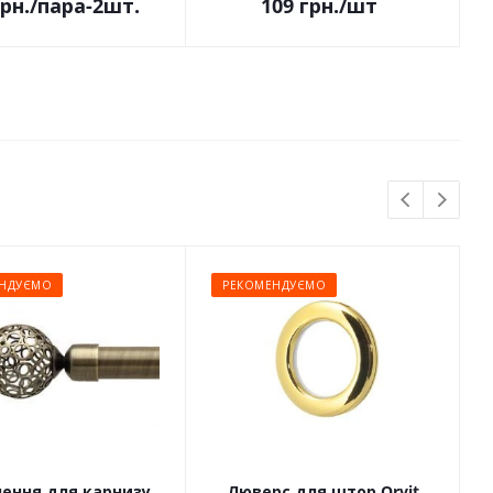
рн.
/пара-2шт.
109
грн.
/шт
НДУЄМО
РЕКОМЕНДУЄМО
чення для карнизу
Люверс для штор Orvit