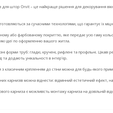
 для штор Orvit – це найкраще рішення для декорування вікн
готовляються за сучасними технологіями, що гарантує їх міцні
ному або фарбованому покриттю, яке передає усю гаму кольорі
-які ідеї по оформленню вашого житла.
ізні форми труб: гладкі, кручені, рифлені та профільні. Цікав
 та додають унікальності в інтер'єр.
 з класичним кріпленням до стіни можна для будь-якого примі
них карнизів можна віднести: відмінний естетичний ефект, над
ого карниза є можливість монтажу карниза на довільній відста