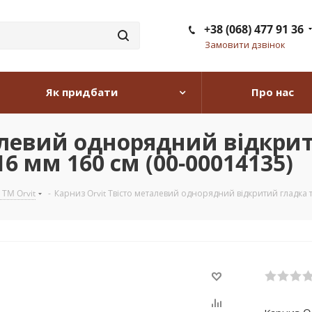
+38 (068) 477 91 36
Замовити дзвінок
Як придбати
Про нас
алевий однорядний відкри
6 мм 160 см (00-00014135)
 TM Orvit
-
Карниз Orvit Твісто металевий однорядний відкритий гладка 