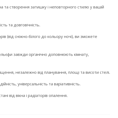
а та створення затишку і неповторного стилю у вашій
сть та довговічність.
в (від сніжно-білого до кольору ночі), ви зможете
і рельєфи завжди органічно доповнюють кімнату,
щення, незалежно від планування, площі та висоти стелі.
ійність, універсальність та варіативність.
ні від вікна і радіаторів опалення.