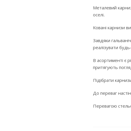
Металевий карниз
оселі.
Ковані карнизи ви
Завдяки гальваніч
реалізувати будь
В асортименті є р
притягують погляд
Підібрати карнизи
До переваг настін
Перевагою стельов