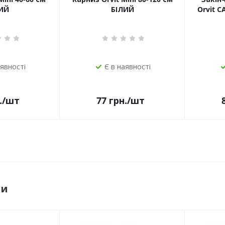
ИЙ
БІЛИЙ
Orvit 
аявності
Є в наявності
.
/шт
77
грн.
/шт
ри