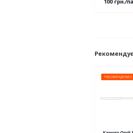
100
грн.
/п
Рекоменду
РЕКОМЕНДУЄМО
Карниз Orvit 