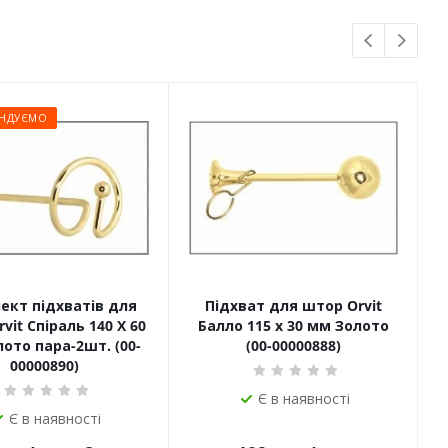
НДУЄМО
ект підхватів для
Підхват для штор Orvit
П
vit Спіраль 140 Х 60
Балло 115 х 30 мм Золото
ото пара-2шт. (00-
(00-00000888)
00000890)
Є в наявності
Є в наявності