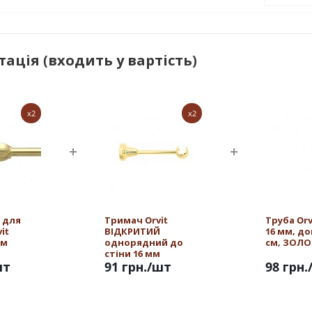
ація (входить у вартість)
x2
x2
 для
Тримач Orvit
Труба Or
it
ВІДКРИТИЙ
16 мм, д
мм
однорядний до
см, ЗОЛ
стіни 16 мм
шт
ЗОЛОТО
91 грн.
/шт
98 грн.