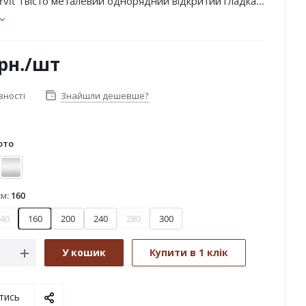
vit Твісто металевий однорядний відкритий гладка...
рн.
/шт
вності
Знайшли дешевше?
ото
дь
Сатин
см:
160
40
160
200
240
280
300
У кошик
Купити в 1 клік
тись