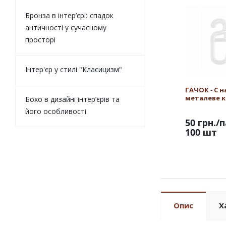
Бронза в інтер’єрі: спадок
античності у сучасному
просторі
Інтер'єр у стилі "Класицизм"
ГАЧОК - С н
металеве к
Бохо в дизайні інтер’єрів та
його особливості
50 грн.
/п
100 шт
Опис
Х