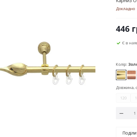
Карниз Or
Докладно
446
г
Є в ная
Колір:
Зол
Золото
Мі
Довжина, 
120
1
Поділи