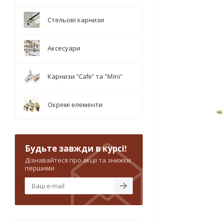
Стельові карнизи
Аксесуари
Карнизи "Cafe" та "Mini"
Окремі елементи
Будьте завжди в курсі!
Дізнавайтеся про акції та знижки
першими