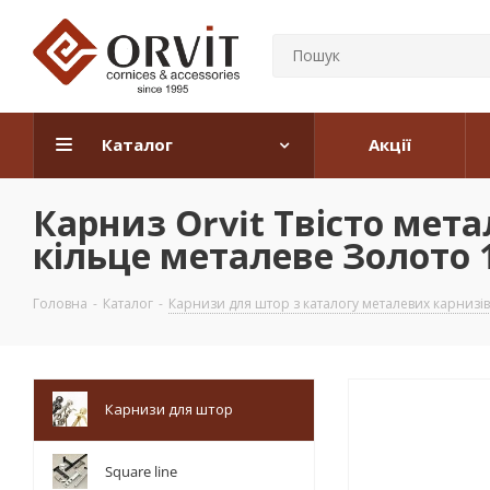
Каталог
Акції
Карниз Orvit Твісто мет
кільце металеве Золото 1
Головна
-
Каталог
-
Карнизи для штор з каталогу металевих карнизів
Карнизи для штор
Square line