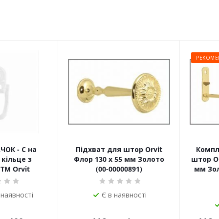
РЕКОМЕ
ЧОК - С на
Підхват для штор Orvit
Компл
кільце з
Флор 130 х 55 мм Золото
штор Or
TM Orvit
(00-00000891)
мм Зол
 наявності
Є в наявності