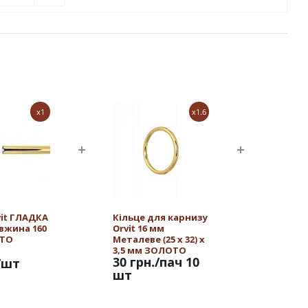
x1
x1.6
vit ГЛАДКА
Кільце для карнизу
овжина 160
Orvit 16 мм
ОТО
Металеве (25 х 32) х
3,5 мм ЗОЛОТО
30 грн.
/пач 10
/шт
шт