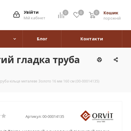
Увійти
Кошик
0
0
0
0
Мій кабінет
порожній
Блог
Контакти
тий гладка труба
труба кільце металеве Золото 16 мм 160 см (00-00014135)
Артикул:
00-00014135