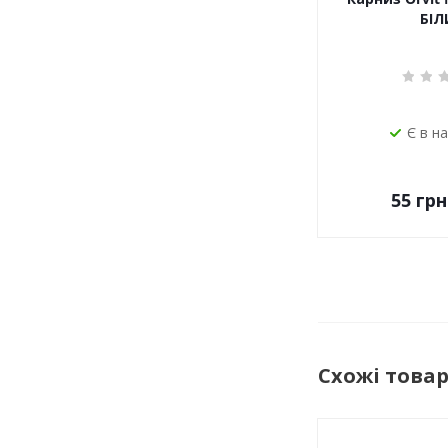
БІЛ
Є в н
55
грн
Схожі това