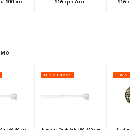
ач 100 шт
116
грн.
/шт
116
г
ємо
РЕКОМЕНДУЄМО
РЕКОМЕ
Mini 40-60 см
Карниз Orvit Mini 80-120 см
Закін