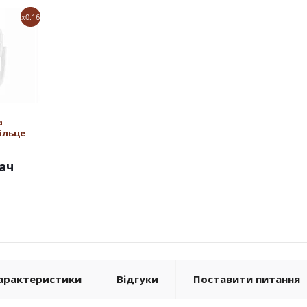
x0.16
а
ільце
ач
арактеристики
Відгуки
Поставити питання