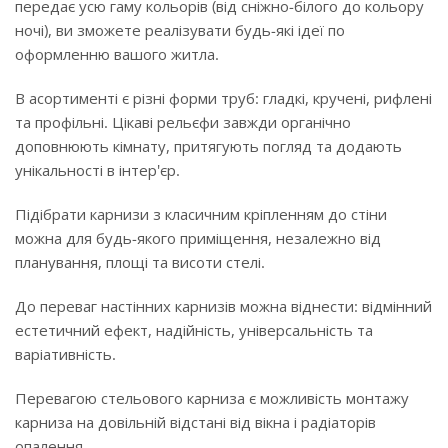
передає усю гаму кольорів (від сніжно-білого до кольору
ночі), ви зможете реалізувати будь-які ідеї по
оформленню вашого житла.
В асортименті є різні форми труб: гладкі, кручені, рифлені
та профільні. Цікаві рельєфи завжди органічно
доповнюють кімнату, притягують погляд та додають
унікальності в інтер'єр.
Підібрати карнизи з класичним кріпленням до стіни
можна для будь-якого приміщення, незалежно від
планування, площі та висоти стелі.
До переваг настінних карнизів можна віднести: відмінний
естетичний ефект, надійність, універсальність та
варіативність.
Перевагою стельового карниза є можливість монтажу
карниза на довільній відстані від вікна і радіаторів
опалення.