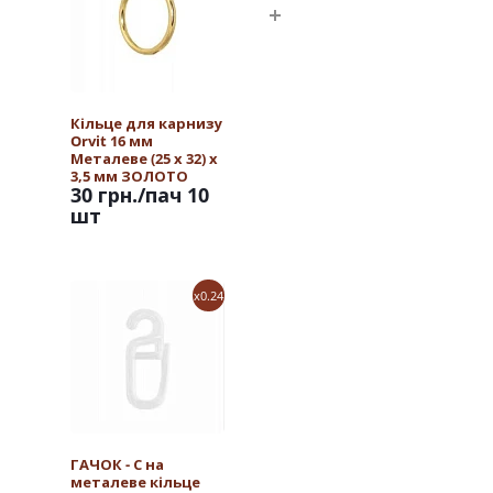
Кільце для карнизу
Orvit 16 мм
Металеве (25 х 32) х
3,5 мм ЗОЛОТО
30 грн.
/пач 10
шт
x0.24
ГАЧОК - С на
металеве кільце