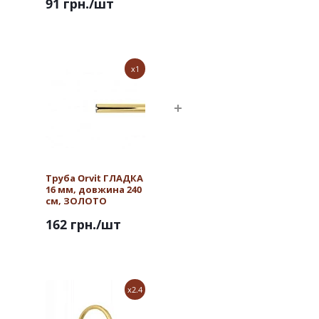
91 грн.
/шт
ЗОЛОТО
x1
Труба Orvit ГЛАДКА
16 мм, довжина 240
см, ЗОЛОТО
162 грн.
/шт
x2.4