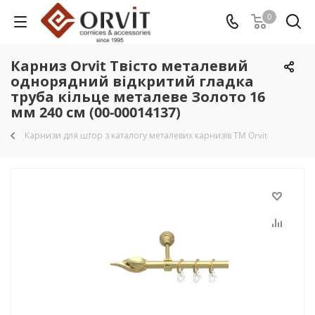
0
Карниз Orvit Твісто металевий
однорядний відкритий гладка
труба кільце металеве Золото 16
мм 240 см (00-00014137)
Карнизи для штор з каталогу металевих карнизів TM Orvit