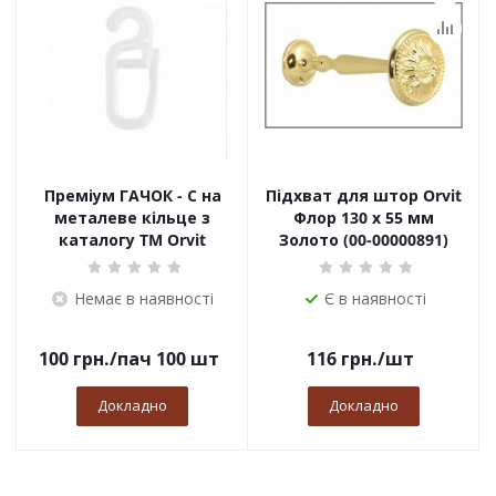
Преміум ГАЧОК - С на
Підхват для штор Orvit
металеве кільце з
Флор 130 х 55 мм
каталогу TM Orvit
Золото (00-00000891)
Немає в наявності
Є в наявності
100
грн.
/пач 100 шт
116
грн.
/шт
Докладно
Докладно