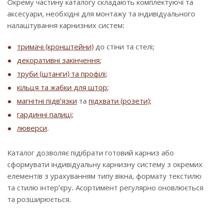
Окрему частину каталогу складають комплектуючі та
аксесуари, необхідні для монтажу та індивідуального
налаштування карнизних систем:
тримачі (кронштейни)
до стіни та стелі;
декоративні закінчення
;
труби (штанги) та профілі
;
кільця та жабки для штор
;
магнітні підв’язки
та
підхвати (розети)
;
гардинні палиці
;
люверси
.
Каталог дозволяє підібрати готовий карниз або
сформувати індивідуальну карнизну систему з окремих
елементів з урахуванням типу вікна, формату текстилю
та стилю інтер’єру. Асортимент регулярно оновлюється
та розширюється.