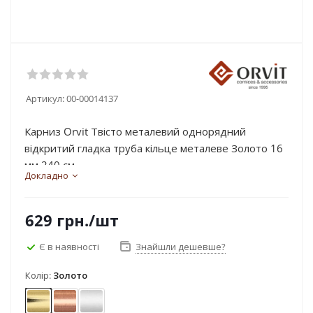
Артикул:
00-00014137
Карниз Orvit Твісто металевий однорядний
відкритий гладка труба кільце металеве Золото 16
мм 240 см...
Докладно
629
грн.
/шт
Є в наявності
Знайшли дешевше?
Колір:
Золото
Золото
Мідь
Сатин