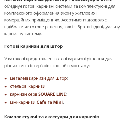
об’єднує готові карнизні системи та комплектуючі для
комплексного оформлення вікон у житлових і
комерційних приміщеннях. Асортимент дозволяє
підібрати як готове рішення, так і зібрати індивідуальну
карнизну систему.
Готові карнизи для штор
У каталозі представлені готові карнизні рішення для
різних типів інтер’єрів і способів монтажу:
металеві карнизи для штор
;
стельові карнизи
;
карнизи серії
SQUARE LINE
;
міні-карнизи
Cafe
та
Mini
.
Комплектуючі та аксесуари для карнизів