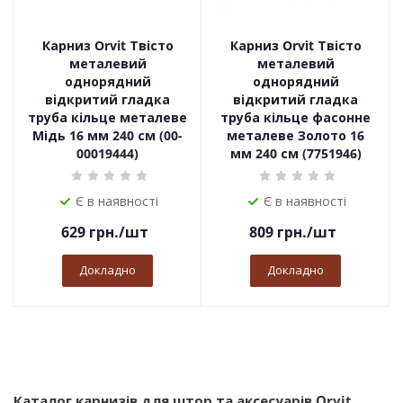
Карниз Orvit Твісто
Карниз Orvit Твісто
металевий
металевий
однорядний
однорядний
відкритий гладка
відкритий гладка
труба кільце металеве
труба кільце фасонне
Мідь 16 мм 240 см (00-
металеве Золото 16
00019444)
мм 240 см (7751946)
Є в наявності
Є в наявності
629
грн.
/шт
809
грн.
/шт
Докладно
Докладно
Каталог карнизів для штор та аксесуарів Orvit