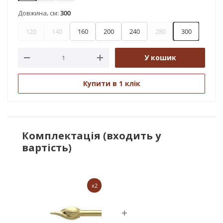
Довжина, см:
300
120
140
160
200
240
280
300
У кошик
Купити в 1 клік
Комплектація (входить у
вартість)
x2