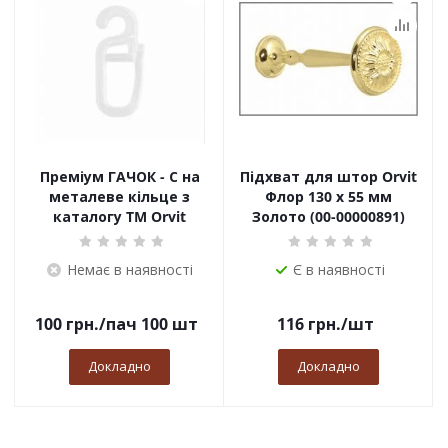
Преміум ГАЧОК - С на
Підхват для штор Orvit
металеве кільце з
Флор 130 х 55 мм
каталогу TM Orvit
Золото (00-00000891)
Немає в наявності
Є в наявності
100
грн.
/пач 100 шт
116
грн.
/шт
Докладно
Докладно