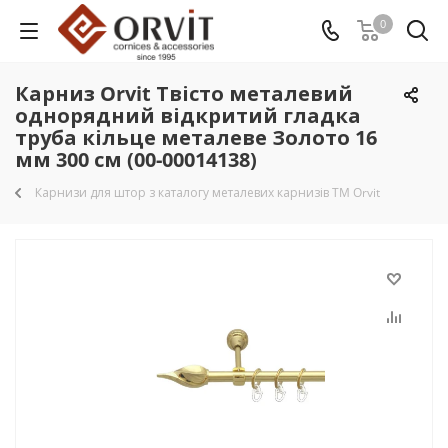
0
Карниз Orvit Твісто металевий
однорядний відкритий гладка
труба кільце металеве Золото 16
мм 300 см (00-00014138)
Карнизи для штор з каталогу металевих карнизів TM Orvit