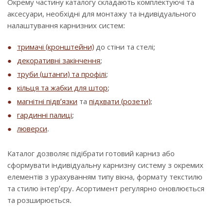
Окрему частину каталогу складають комплектуючі та
аксесуари, необхідні для монтажу та індивідуального
налаштування карнизних систем:
тримачі (кронштейни)
до стіни та стелі;
декоративні закінчення
;
труби (штанги) та профілі
;
кільця та жабки для штор
;
магнітні підв’язки
та
підхвати (розети)
;
гардинні палиці
;
люверси
.
Каталог дозволяє підібрати готовий карниз або
сформувати індивідуальну карнизну систему з окремих
елементів з урахуванням типу вікна, формату текстилю
та стилю інтер’єру. Асортимент регулярно оновлюється
та розширюється.