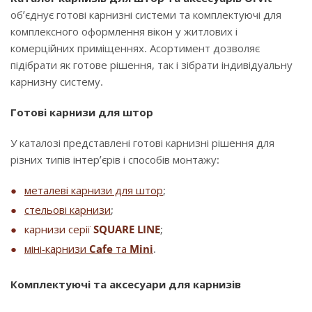
об’єднує готові карнизні системи та комплектуючі для
комплексного оформлення вікон у житлових і
комерційних приміщеннях. Асортимент дозволяє
підібрати як готове рішення, так і зібрати індивідуальну
карнизну систему.
Готові карнизи для штор
У каталозі представлені готові карнизні рішення для
різних типів інтер’єрів і способів монтажу:
металеві карнизи для штор
;
стельові карнизи
;
карнизи серії
SQUARE LINE
;
міні-карнизи
Cafe
та
Mini
.
Комплектуючі та аксесуари для карнизів