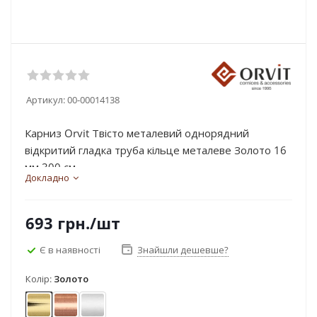
Артикул:
00-00014138
Карниз Orvit Твісто металевий однорядний
відкритий гладка труба кільце металеве Золото 16
мм 300 см...
Докладно
693
грн.
/шт
Є в наявності
Знайшли дешевше?
Колір:
Золото
Золото
Мідь
Сатин