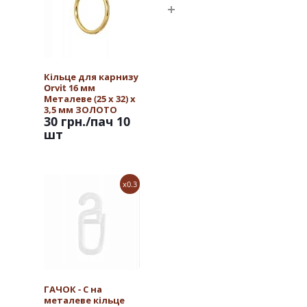
Кільце для карнизу
Orvit 16 мм
Металеве (25 х 32) х
3,5 мм ЗОЛОТО
30 грн.
/пач 10
шт
x0.3
ГАЧОК - С на
металеве кільце