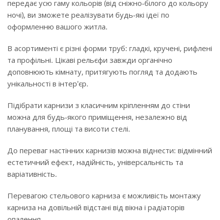
передає усю гаму кольорів (від сніжно-білого до кольору
ночі), ви зможете реалізувати будь-які ідеї по
оформленню вашого житла.
В асортименті є різні форми труб: гладкі, кручені, рифлені
та профільні. Цікаві рельєфи завжди органічно
доповнюють кімнату, притягують погляд та додають
унікальності в інтер'єр.
Підібрати карнизи з класичним кріпленням до стіни
можна для будь-якого приміщення, незалежно від
планування, площі та висоти стелі.
До переваг настінних карнизів можна віднести: відмінний
естетичний ефект, надійність, універсальність та
варіативність.
Перевагою стельового карниза є можливість монтажу
карниза на довільній відстані від вікна і радіаторів
опалення.