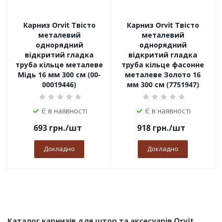
Карниз Orvit Твісто
Карниз Orvit Твісто
металевий
металевий
однорядний
однорядний
відкритий гладка
відкритий гладка
труба кільце металеве
труба кільце фасонне
Мідь 16 мм 300 см (00-
металеве Золото 16
00019446)
мм 300 см (7751947)
Є в наявності
Є в наявності
693
грн.
/шт
918
грн.
/шт
Докладно
Докладно
Каталог карнизів для штор та аксесуарів Orvit