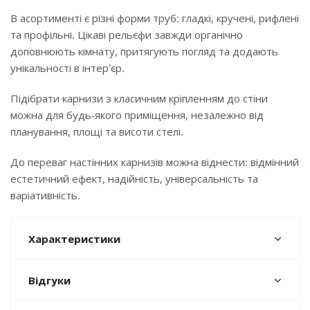
В асортименті є різні форми труб: гладкі, кручені, рифлені
та профільні. Цікаві рельєфи завжди органічно
доповнюють кімнату, притягують погляд та додають
унікальності в інтер'єр.
Підібрати карнизи з класичним кріпленням до стіни
можна для будь-якого приміщення, незалежно від
планування, площі та висоти стелі.
До переваг настінних карнизів можна віднести: відмінний
естетичний ефект, надійність, універсальність та
варіативність.
Характеристики
Відгуки