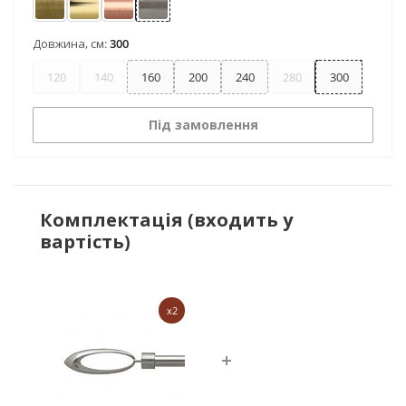
Антик
Золото
Мідь
Нержавіюча сталь
Довжина, см:
300
120
140
160
200
240
280
300
Під замовлення
Комплектація (входить у
вартість)
x2