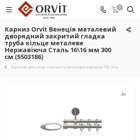
0
Карниз Orvit Венеція металевий
дворядний закритий гладка
труба кільце металеве
Нержавіюча Сталь 16\16 мм 300
см (5503186)
Карнизи для штор з каталогу металевих карнизів TM Orvit