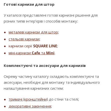
Готові карнизи для штор
У каталозі представлені готові карнизні рішення для
різних типів інтер’єрів і способів монтажу:
металеві карнизи для штор
;
стельові карнизи
;
карнизи серії
SQUARE LINE
;
міні-карнизи
Cafe
та
Mini
.
Комплектуючі та аксесуари для карнизів
Окрему частину каталогу складають комплектуючі та
аксесуари, необхідні для монтажу та індивідуального
налаштування карнизних систем:
тримачі (кронштейни)
до стіни та стелі;
декоративні закінчення
;