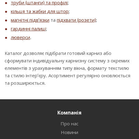
труби (штанги) та профілі
;
кільця та жабки для штор
;
магнітні підв’язки
та
підхвати (розети)
;
гардинні палиці
;
люверси
.
Каталог дозволяє підібрати готовий карниз або
сформувати індивідуальну карнизну систему з окремих
елементів з урахуванням типу вікна, формату текстилю
та стилю інтер’єру. Асортимент регулярно оновлюється
та розширюється.
Компанія
Про нас
Новини