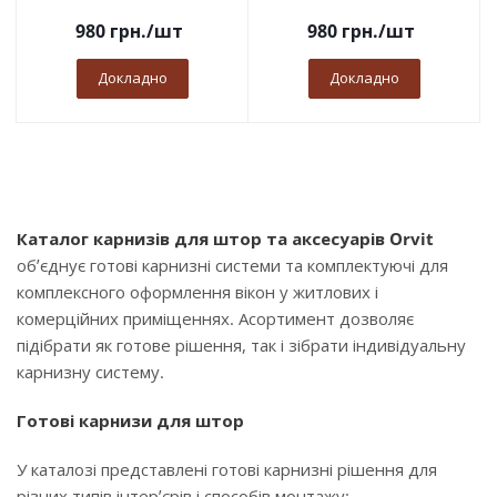
980
грн.
/шт
980
грн.
/шт
Докладно
Докладно
Каталог карнизів для штор та аксесуарів Orvit
об’єднує готові карнизні системи та комплектуючі для
комплексного оформлення вікон у житлових і
комерційних приміщеннях. Асортимент дозволяє
підібрати як готове рішення, так і зібрати індивідуальну
карнизну систему.
Готові карнизи для штор
У каталозі представлені готові карнизні рішення для
різних типів інтер’єрів і способів монтажу: