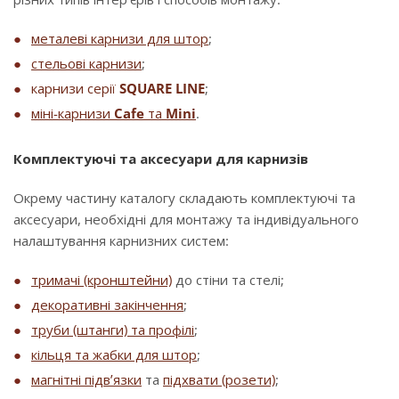
металеві карнизи для штор
;
стельові карнизи
;
карнизи серії
SQUARE LINE
;
міні-карнизи
Cafe
та
Mini
.
Комплектуючі та аксесуари для карнизів
Окрему частину каталогу складають комплектуючі та
аксесуари, необхідні для монтажу та індивідуального
налаштування карнизних систем:
тримачі (кронштейни)
до стіни та стелі;
декоративні закінчення
;
труби (штанги) та профілі
;
кільця та жабки для штор
;
магнітні підв’язки
та
підхвати (розети)
;