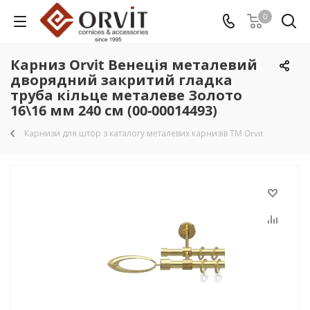
0
Карниз Orvit Венеція металевий
дворядний закритий гладка
труба кільце металеве Золото
16\16 мм 240 см (00-00014493)
Карнизи для штор з каталогу металевих карнизів TM Orvit