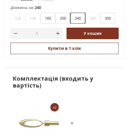
Довжина, см:
240
120
140
160
200
240
280
300
У кошик
Купити в 1 клік
Комплектація (входить у
вартість)
x2