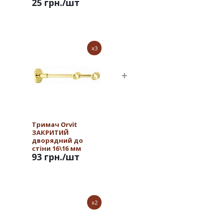
25 грн.
/шт
x3
Тримач Orvit
ЗАКРИТИЙ
дворядний до
стіни 16\16 мм
93 грн.
/шт
ЗОЛОТО
x2