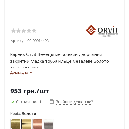
Артикул:
00-00014493
Карниз Orvit Венеція металевий дворядний
закритий гладка труба кільце металеве Золото
16\16 мм 240...
Докладно
953
грн.
/шт
Є в наявності
Знайшли дешевше?
Колір:
Золото
Антик
Золото
Мідь
Нержавіюча сталь