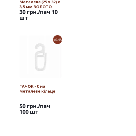
Металеве (25 х 32) х
3,5 мм ЗОЛОТО
30 грн.
/пач 10
шт
x0.48
ГАЧОК - С на
металеве кільце
50 грн.
/пач
100 шт