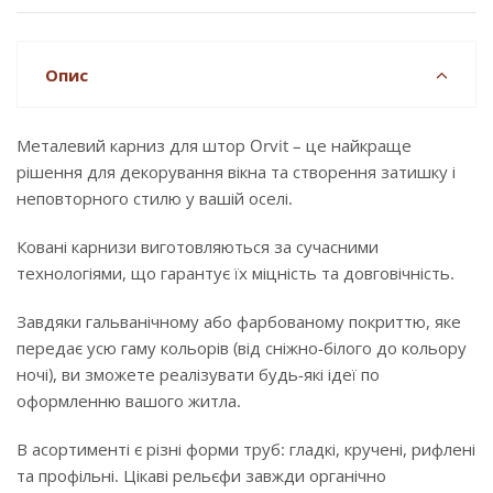
Опис
Металевий карниз для штор Orvit – це найкраще
рішення для декорування вікна та створення затишку і
неповторного стилю у вашій оселі.
Ковані карнизи виготовляються за сучасними
технологіями, що гарантує їх міцність та довговічність.
Завдяки гальванічному або фарбованому покриттю, яке
передає усю гаму кольорів (від сніжно-білого до кольору
ночі), ви зможете реалізувати будь-які ідеї по
оформленню вашого житла.
В асортименті є різні форми труб: гладкі, кручені, рифлені
та профільні. Цікаві рельєфи завжди органічно