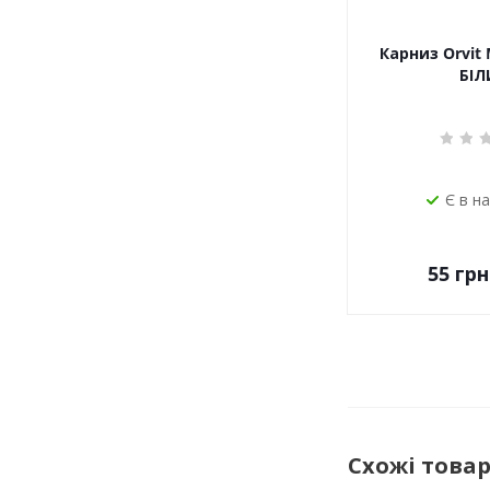
Карниз Orvit 
БІЛ
Є в н
55
грн
Схожі това