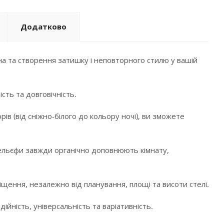
Додатково
а та створення затишку і неповторного стилю у вашій
сть та довговічність.
в (від сніжно-білого до кольору ночі), ви зможете
і рельєфи завжди органічно доповнюють кімнату,
щення, незалежно від планування, площі та висоти стелі.
ійність, універсальність та варіативність.