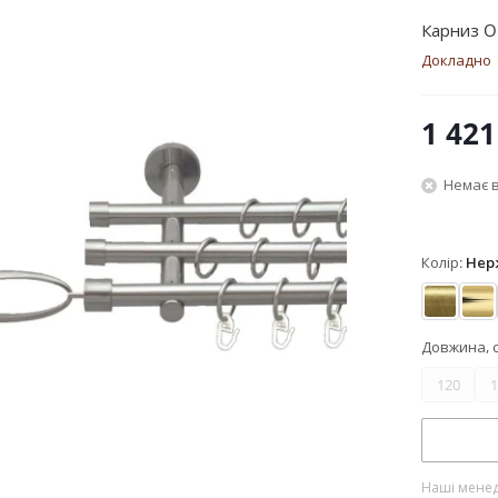
Карниз Or
Докладно
1 421
Немає в
Колір:
Нер
Антик
Зо
Довжина, 
120
1
Наші менед