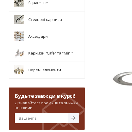
Square line
Стельові карнизи
Аксесуари
Карнизи "Cafe" та "Mini"
Окремі елементи
Будьте завжди в курсі!
Дізнавайтеся про акції та знижки
першими