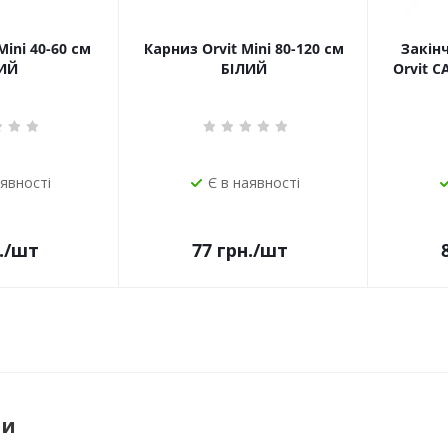
Mini 40-60 см
Карниз Orvit Mini 80-120 см
Закін
ИЙ
БІЛИЙ
Orvit 
аявності
Є в наявності
.
/шт
77
грн.
/шт
ри