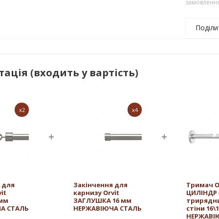
замовленн
Поділи
ація (входить у вартість)
x2
x4
 для
Закінчення для
Тримач O
it
карнизу Orvit
ЦИЛІНДР (
 мм
ЗАГЛУШКА 16 мм
трирядн
А СТАЛЬ
НЕРЖАВІЮЧА СТАЛЬ
стіни 16\
НЕРЖАВІ