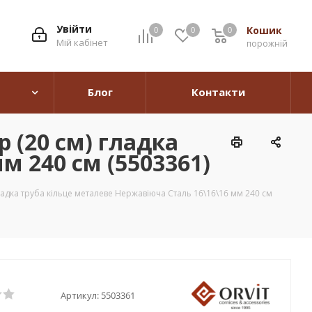
Увійти
Кошик
0
0
0
0
Мій кабінет
порожній
Блог
Контакти
 (20 см) гладка
м 240 см (5503361)
ладка труба кільце металеве Нержавіюча Сталь 16\16\16 мм 240 см
Артикул:
5503361