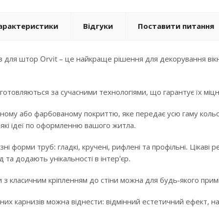
арактеристики
Відгуки
Поставити питання
 для штор Orvit – це найкраще рішення для декорування вікн
готовляються за сучасними технологіями, що гарантує їх міцні
ному або фарбованому покриттю, яке передає усю гаму кольорі
-які ідеї по оформленню вашого житла.
ізні форми труб: гладкі, кручені, рифлені та профільні. Цікав
 та додають унікальності в інтер'єр.
 з класичним кріпленням до стіни можна для будь-якого примі
них карнизів можна віднести: відмінний естетичний ефект, над