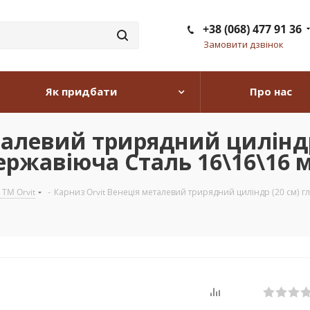
+38 (068) 477 91 36
Замовити дзвінок
Як придбати
Про нас
талевий трирядний циліндр
ержавіюча Сталь 16\16\16 м
 TM Orvit
-
Карниз Orvit Венеція металевий трирядний циліндр (20 см) г