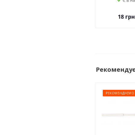
Є в н
18
грн
Рекоменду
РЕКОМЕНДУЄМО