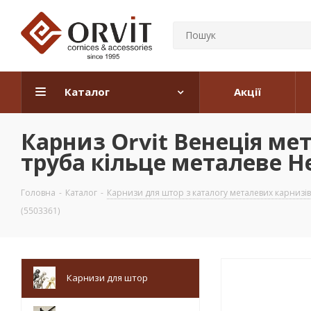
Каталог
Акції
Карниз Orvit Венеція ме
труба кільце металеве Н
Головна
-
Каталог
-
Карнизи для штор з каталогу металевих карнизів
(5503361)
Карнизи для штор