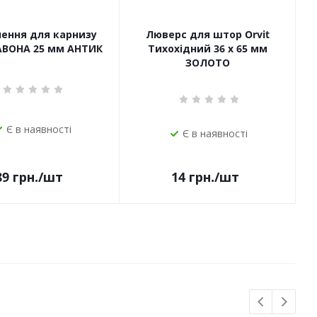
чення для карнизу
Люверс для штор Orvit
САВОНА 25 мм АНТИК
Тихохідний 36 х 65 мм
ЗОЛОТО
Є в наявності
Є в наявності
14
грн.
/шт
89
грн.
/шт