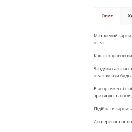
Опис
Х
Металевий карниз
оселі.
Ковані карнизи ви
Завдяки гальваніч
реалізувати будь
В асортименті є р
притягують погляд
Підібрати карнизи
До переваг настін