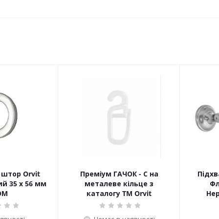
штор Orvit
Преміум ГАЧОК - С на
Підхв
й 35 х 56 мм
металеве кільце з
Фл
ОМ
каталогу TM Orvit
Не