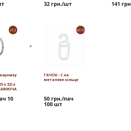
шт
32 грн.
/шт
141 грн
x7.2
x0.72
 карнизу
ГАЧОК - С на
металеве кільце
 х 32) х
РЖАВІЮЧА
ач 10
50 грн.
/пач
100 шт