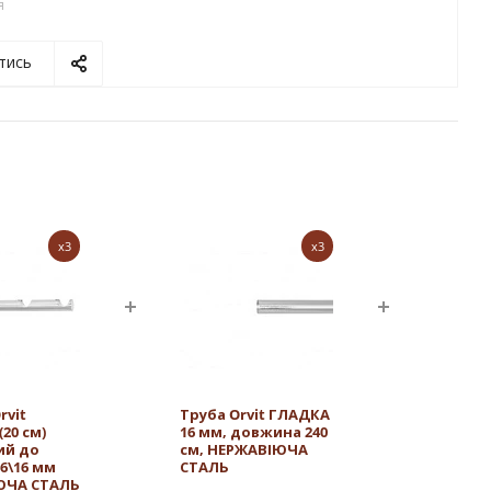
я
тись
x3
x3
rvit
Труба Orvit ГЛАДКА
20 см)
16 мм, довжина 240
ий до
см, НЕРЖАВІЮЧА
16\16 мм
СТАЛЬ
ЮЧА СТАЛЬ