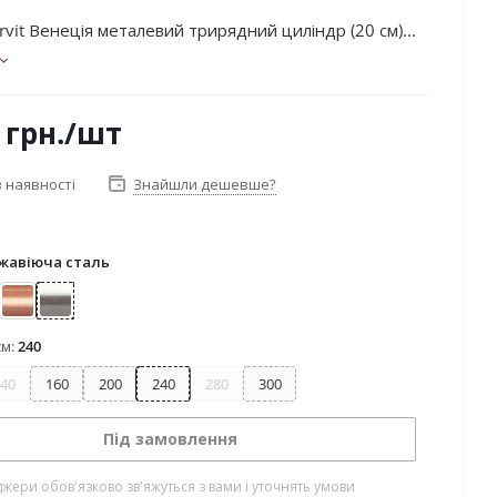
vit Венеція металевий трирядний циліндр (20 см)...
грн.
/шт
 наявності
Знайшли дешевше?
жавіюча сталь
лото
Мідь
Нержавіюча сталь
см:
240
40
160
200
240
280
300
Під замовлення
жери обов'язково зв'яжуться з вами і уточнять умови