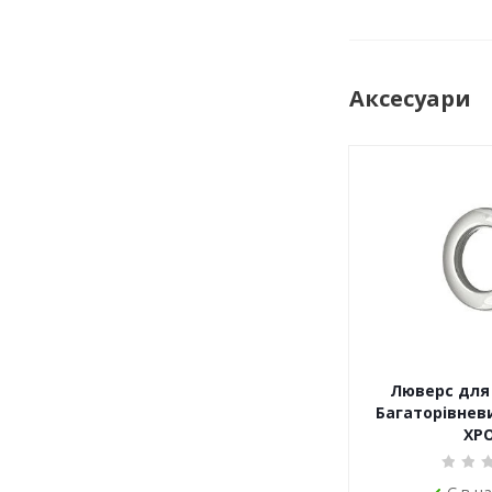
Аксесуари
Люверс для 
Багаторівневи
ХР