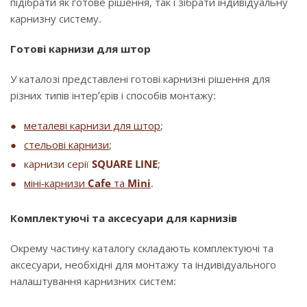
підібрати як готове рішення, так і зібрати індивідуальну
карнизну систему.
Готові карнизи для штор
У каталозі представлені готові карнизні рішення для
різних типів інтер’єрів і способів монтажу:
металеві карнизи для штор
;
стельові карнизи
;
карнизи серії
SQUARE LINE
;
міні-карнизи
Cafe
та
Mini
.
Комплектуючі та аксесуари для карнизів
Окрему частину каталогу складають комплектуючі та
аксесуари, необхідні для монтажу та індивідуального
налаштування карнизних систем: