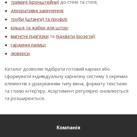
тримачі (кронштейни)
до стіни та стелі;
декоративні закінчення
;
труби (штанги) та профілі
;
кільця та жабки для штор
;
магнітні підв’язки
та
підхвати (розети)
;
гардинні палиці
;
люверси
.
Каталог дозволяє підібрати готовий карниз або
сформувати індивідуальну карнизну систему з окремих
елементів з урахуванням типу вікна, формату текстилю
та стилю інтер’єру. Асортимент регулярно оновлюється
та розширюється.
Компанія