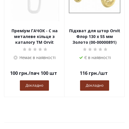
Преміум ГАЧОК - С на
Підхват для штор Orvit
металеве кільце з
Флор 130 х 55 мм
каталогу TM Orvit
Золото (00-00000891)
Немає в наявності
Є в наявності
100
грн.
/пач 100 шт
116
грн.
/шт
Докладно
Докладно