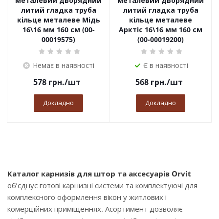
металевий дворядний
металевий дворядний
литий гладка труба
литий гладка труба
кільце металеве Мідь
кільце металеве
16\16 мм 160 см (00-
Арктіс 16\16 мм 160 см
00019575)
(00-00019200)
Немає в наявності
Є в наявності
578
грн.
/шт
568
грн.
/шт
Докладно
Докладно
Каталог карнизів для штор та аксесуарів Orvit
об’єднує готові карнизні системи та комплектуючі для
комплексного оформлення вікон у житлових і
комерційних приміщеннях. Асортимент дозволяє