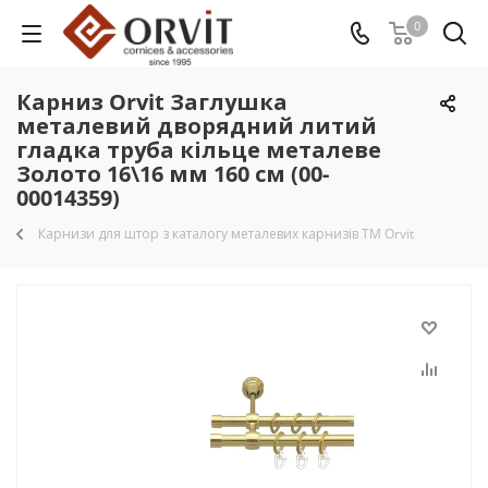
0
Карниз Orvit Заглушка
металевий дворядний литий
гладка труба кільце металеве
Золото 16\16 мм 160 см (00-
00014359)
Карнизи для штор з каталогу металевих карнизів TM Orvit