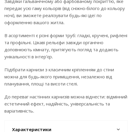
Завдяки гальванічному або фарбованому покриттю, яке
передає усю гаму кольорів (від сніжно-білого до кольору
ночі), ви зможете реалізувати будь-які ідеї по
оформленню вашого житла.
В асортименті є різні форми труб: гладкі, кручені, рифлені
та профільні. Цікаві рельєфи завжди органічно
доповнюють кімнату, притягують погляд та додають
унікальності в інтер'єр.
Підібрати карнизи з класичним кріпленням до стіни
можна для будь-якого приміщення, незалежно від
планування, площі та висоти стелі.
До переваг настінних карнизів можна віднести: відмінний
естетичний ефект, надійність, універсальність та
варіативність.
Характеристики