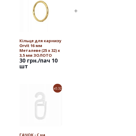
Кільце для карнизу
Orvit 16 мм
Металеве (25 х 32) х
3,5 мм ЗОЛОТО
30 грн.
/пач 10
шт
x0.32
ГАЧОК - С на