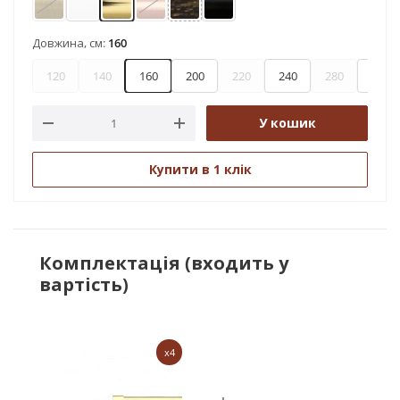
Антик
Арктіс
Золото
Мідь
Чорне золото
Чорний оксамит
Довжина, см:
160
120
140
160
200
220
240
280
300
У кошик
Купити в 1 клік
Комплектація (входить у
вартість)
x4