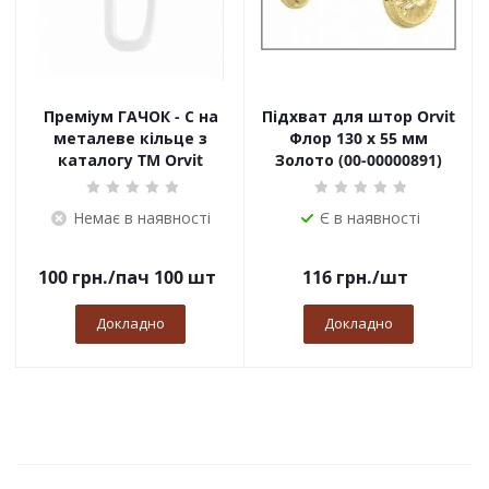
Преміум ГАЧОК - С на
Підхват для штор Orvit
металеве кільце з
Флор 130 х 55 мм
каталогу TM Orvit
Золото (00-00000891)
Немає в наявності
Є в наявності
100
грн.
/пач 100 шт
116
грн.
/шт
Докладно
Докладно