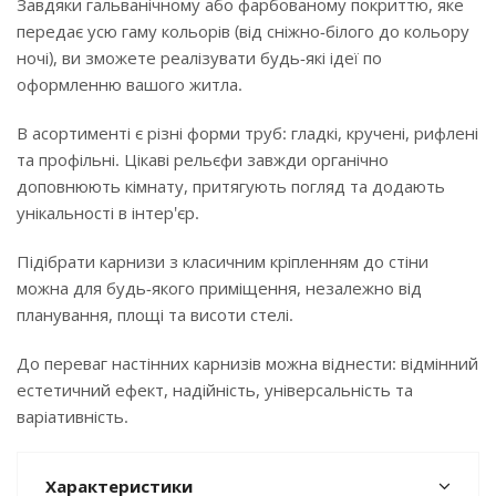
Завдяки гальванічному або фарбованому покриттю, яке
передає усю гаму кольорів (від сніжно-білого до кольору
ночі), ви зможете реалізувати будь-які ідеї по
оформленню вашого житла.
В асортименті є різні форми труб: гладкі, кручені, рифлені
та профільні. Цікаві рельєфи завжди органічно
доповнюють кімнату, притягують погляд та додають
унікальності в інтер'єр.
Підібрати карнизи з класичним кріпленням до стіни
можна для будь-якого приміщення, незалежно від
планування, площі та висоти стелі.
До переваг настінних карнизів можна віднести: відмінний
естетичний ефект, надійність, універсальність та
варіативність.
Характеристики