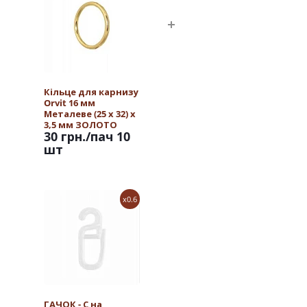
Кільце для карнизу
Orvit 16 мм
Металеве (25 х 32) х
3,5 мм ЗОЛОТО
30 грн.
/пач 10
шт
x0.6
ГАЧОК - С на