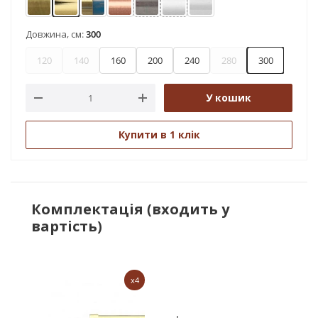
Антик
Золото
Золото матове - блакить
Мідь
Нержавіюча сталь
Сатин
Хром
Довжина, см:
300
120
140
160
200
240
280
300
У кошик
Купити в 1 клік
Комплектація (входить у
вартість)
x4