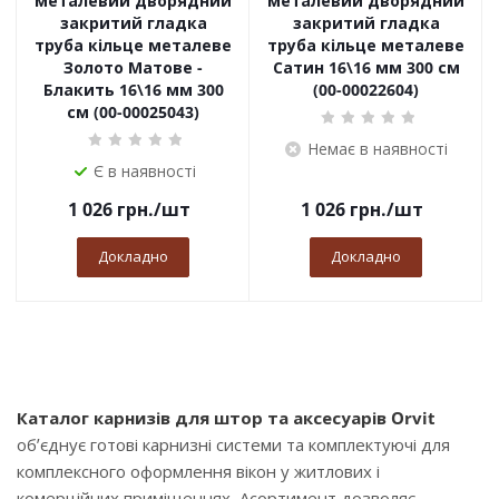
металевий дворядний
металевий дворядний
закритий гладка
закритий гладка
труба кільце металеве
труба кільце металеве
Золото Матове -
Сатин 16\16 мм 300 см
Блакить 16\16 мм 300
(00-00022604)
см (00-00025043)
Немає в наявності
Є в наявності
1 026
грн.
/шт
1 026
грн.
/шт
Докладно
Докладно
Каталог карнизів для штор та аксесуарів Orvit
об’єднує готові карнизні системи та комплектуючі для
комплексного оформлення вікон у житлових і
комерційних приміщеннях. Асортимент дозволяє