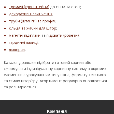
тримачі (кронштейни)
до стіни та стелі;
декоративні закінчення
;
труби (штанги) та профілі
;
кільця та жабки для штор
;
магнітні підв’язки
та
підхвати (розети)
;
гардинні палиці
;
люверси
.
Каталог дозволяє підібрати готовий карниз або
сформувати індивідуальну карнизну систему з окремих
елементів з урахуванням типу вікна, формату текстилю
та стилю інтер’єру. Асортимент регулярно оновлюється
та розширюється.
Компанія