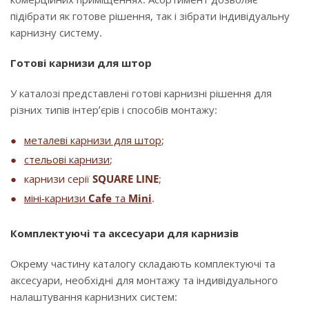
підібрати як готове рішення, так і зібрати індивідуальну
карнизну систему.
Готові карнизи для штор
У каталозі представлені готові карнизні рішення для
різних типів інтер’єрів і способів монтажу:
металеві карнизи для штор
;
стельові карнизи
;
карнизи серії
SQUARE LINE
;
міні-карнизи
Cafe
та
Mini
.
Комплектуючі та аксесуари для карнизів
Окрему частину каталогу складають комплектуючі та
аксесуари, необхідні для монтажу та індивідуального
налаштування карнизних систем: