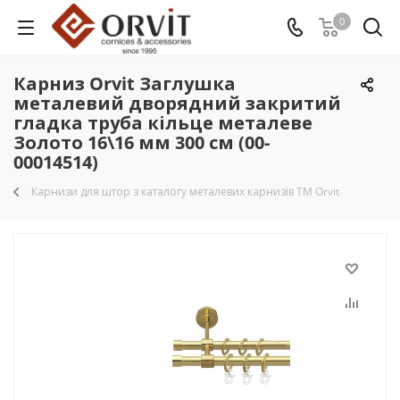
0
Карниз Orvit Заглушка
металевий дворядний закритий
гладка труба кільце металеве
Золото 16\16 мм 300 см (00-
00014514)
Карнизи для штор з каталогу металевих карнизів TM Orvit