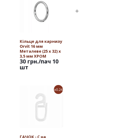
Кільце для карнизу
Orvit 16 мм
Металеве (25 х 32) х
3,5 мм ХРОМ
30 грн.
/пач 10
шт
x0.24
ГАЧОК - С на