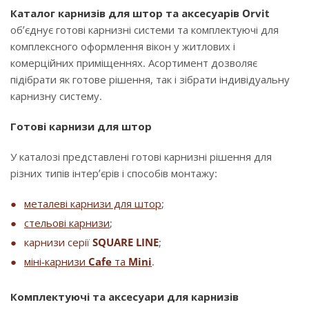
Каталог карнизів для штор та аксесуарів Orvit
об’єднує готові карнизні системи та комплектуючі для
комплексного оформлення вікон у житлових і
комерційних приміщеннях. Асортимент дозволяє
підібрати як готове рішення, так і зібрати індивідуальну
карнизну систему.
Готові карнизи для штор
У каталозі представлені готові карнизні рішення для
різних типів інтер’єрів і способів монтажу:
металеві карнизи для штор
;
стельові карнизи
;
карнизи серії
SQUARE LINE
;
міні-карнизи
Cafe
та
Mini
.
Комплектуючі та аксесуари для карнизів