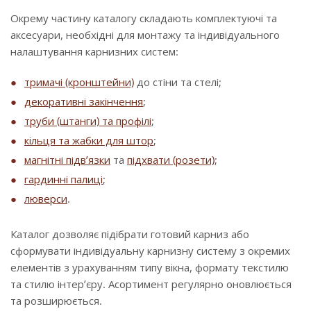
Окрему частину каталогу складають комплектуючі та
аксесуари, необхідні для монтажу та індивідуального
налаштування карнизних систем:
тримачі (кронштейни)
до стіни та стелі;
декоративні закінчення
;
труби (штанги) та профілі
;
кільця та жабки для штор
;
магнітні підв’язки
та
підхвати (розети)
;
гардинні палиці
;
люверси
.
Каталог дозволяє підібрати готовий карниз або
сформувати індивідуальну карнизну систему з окремих
елементів з урахуванням типу вікна, формату текстилю
та стилю інтер’єру. Асортимент регулярно оновлюється
та розширюється.