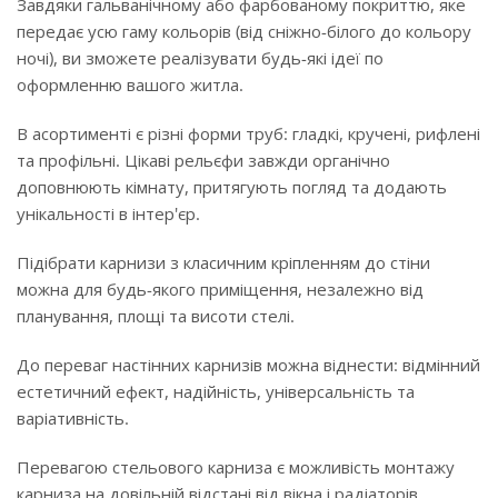
Завдяки гальванічному або фарбованому покриттю, яке
передає усю гаму кольорів (від сніжно-білого до кольору
ночі), ви зможете реалізувати будь-які ідеї по
оформленню вашого житла.
В асортименті є різні форми труб: гладкі, кручені, рифлені
та профільні. Цікаві рельєфи завжди органічно
доповнюють кімнату, притягують погляд та додають
унікальності в інтер'єр.
Підібрати карнизи з класичним кріпленням до стіни
можна для будь-якого приміщення, незалежно від
планування, площі та висоти стелі.
До переваг настінних карнизів можна віднести: відмінний
естетичний ефект, надійність, універсальність та
варіативність.
Перевагою стельового карниза є можливість монтажу
карниза на довільній відстані від вікна і радіаторів