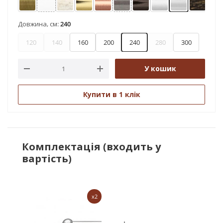
Антик
Арктіс
Біле золото
Золото
Мідь
Нержавіюча сталь
Онікс
Сатин
Хром
Чорне 
Ч
Довжина, см:
240
120
140
160
200
240
280
300
У кошик
Купити в 1 клік
Комплектація (входить у
вартість)
x2