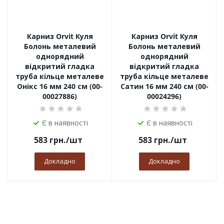
Карниз Orvit Куля
Карниз Orvit Куля
Болонь металевий
Болонь металевий
однорядний
однорядний
відкритий гладка
відкритий гладка
труба кільце металеве
труба кільце металеве
Онікс 16 мм 240 см (00-
Сатин 16 мм 240 см (00-
00027886)
00024296)
Є в наявності
Є в наявності
583
грн.
/шт
583
грн.
/шт
Докладно
Докладно